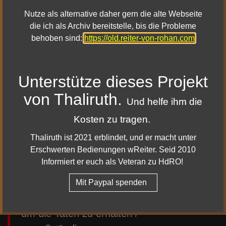
Dir sind Fehler aufgefallen, oder du hast Ergänzungen zu
Nutze als alternative daher gern die alte Webseite
diesem Artikel?
die ich als Archiv bereitstelle, bis die Probleme
behoben sind:
https://old.reiter-von-rohan.com
Dann melde dich gern bei mir!
Feedback senden
Unterstütze dieses Projekt
von Thaliruth.
Und helfe ihm die
Beachte bitte
Kosten zu tragen.
Die Markierungen auf der Karte zeigen
den ungefähren Bereich des Fundortes
Thaliruth ist 2021 erblindet, und er macht unter
Erschwerten Bedienungen wReiter. Seid 2010
an und müssen daher nicht immer zu
Informiert er euch als Veteran zu HdRO!
100 % richtig sein! Zudem kann es untrer
Umständen sein, dass du dir das Gebiet /
Mit Paypal spenden
Questpack im HdRO Shop kaufen musst,
um die Taten zu erhalten /