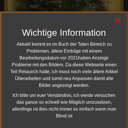
×
Wichtige Information
Aktuell kommt es im Buch der Taten Bereich zu
Problemen, ältere Einträge mit einem
Koordinaten
Bearbeitungsdatum vor 2021haben Anzeige
Probleme mit den Bildern. Da diese Webseite einen
Die Knochen von Smaug - 14.2N 28.7W
Teil Relaunch hatte, ich muss noch viele ältere Artikel
Erkundet Erebor - 29.2N 25.6W
Überarbeiten und somit neu Anpassen damit alle
Erkundet das Alte Esgaroth - 14.5N 28.9W – Zu
Bilder angezeigt werden.
finden auf dem langen Steg.
Erkundet Seestadt - 17.1N 27.3W
Ich bitte um euer Verständnis, ich werde versuchen
Erforscht den Rabenhügel - 26.5N 29.0W
das ganze so schnell wie Möglich umzusetzen,
Erkundet die Geheimtür in den Erebor - 31.8N 27.8W
allerdings ist dies nicht immer so einfach wenn man
Erkundet Thal - 24.8N 25.6W
Blind ist