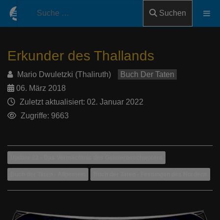
Suchen
Erkunder des Thallands
Mario Dwuletzki (Thaliruth)
Buch Der Taten
06. März 2018
Zuletzt aktualisiert: 02. Januar 2022
Zugriffe: 9663
Update 22 - Das Vermächtnis des Geisterbeschwörers
Buch der Taten - Allgemein
Buch der Taten - Festungen des Nordens