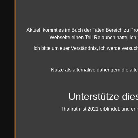
Ost Gondor - Haradrim Bezwinger
Donnerstag, 09 April 2015 15:45
Aktuell kommt es im Buch der Taten Bereich zu Pr
Webseite einen Teil Relaunch hatte, ich
Ich bitte um euer Verständnis, ich werde versuc
Nutze als alternative daher gern die alt
Unterstütze die
Thaliruth ist 2021 erblindet, und 