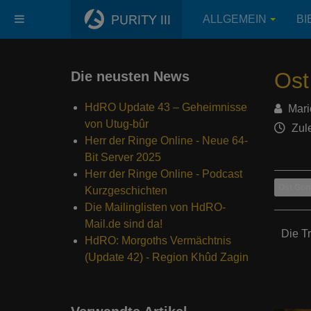
ALLGEMEIN
BI
Ost
Die neusten News
HdRO Update 43 – Geheimnisse
Mari
von Utug-bûr
Zule
Herr der Ringe Online - Neue 64-
Bit Server 2025
Herr der Ringe Online - Podcast
Ost Gon
Kurzgeschichten
Die Mailinglisten von HdRO-
Mail.de sind da!
Die T
HdRO: Morgoths Vermächtnis
(Update 42) - Region Khûd Zagin