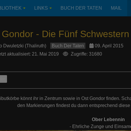
BLIOTHEK
LINKS
BUCH DER TATEN
MAIL
 Gondor - Die Fünf Schwestern
o Dwuletzki (Thaliruth)
Buch Der Taten
09. April 2015
tzt aktualisiert: 21. Mai 2019
Zugriffe: 31680
dor
ributkörbe könnt ihr in Zentrum sowie in Ost Gondor finden. Sch
den Markierungen findest du dann entsprechend diese
Ober Lebennin
- Ehrliche Zunge und Einsam