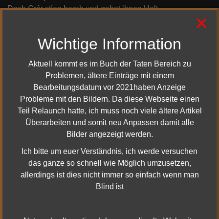
Doch Grár stieg herab und gebot ihnen Halt,
×
indem er entzweischlug das Dach über dem Spalt.
Grár Grimmbraue starb für das Eisen,
Wichtige Information
Eisen hart und Eisen kalt.
Aktuell kommt es im Buch der Taten Bereich zu
Problemen, ältere Einträge mit einem
Seite 8.
Bearbeitungsdatum vor 2021haben Anzeige
Probleme mit den Bildern. Da diese Webseite einen
Der Spalt stürzte ein, Grár verlor sein Leben,
Teil Relaunch hatte, ich muss noch viele ältere Artikel
seine Hacke fiel auf den Boden daneben.
Überarbeiten und somit neu Anpassen damit alle
Morgoths Ungeheuer kreischten und rangen,
Bilder angezeigt werden.
nun in der Heulenden Grube gefangen.
Ich bitte um euer Verständnis, ich werde versuchen
Begraben bleibt die Horde unter dem Eisen,
das ganze so schnell wie Möglich umzusetzen,
Eisen hart und Eisen kalt.
allerdings ist dies nicht immer so einfach wenn man
Blind ist
Seite 9.
Herr Frár vermochte die Waffe zu bergen