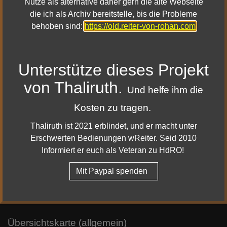
Nutze als alternative daher gern die alte Webseite
und rief seinen Rat aus weisen Zwergen.
die ich als Archiv bereitstelle, bis die Probleme
Sie sollten das Grab des Vaters versiegeln,
behoben sind:
https://old.reiter-von-rohan.com
um den Fluchtweg der Unholde abzuriegeln.
Der Riss wurde gefüllt mit Eisen,
Eisen hart und Eisen kalt.
Unterstütze dieses Projekt
von Thaliruth.
Und helfe ihm die
Seite 10.
Kosten zu tragen.
Drei Stahltore ragen über der Grube empor,
Thaliruth ist 2021 erblindet, und er macht unter
das letzte mit einem Mithrilsiegel davor.
Erschwerten Bedienungen wReiter. Seid 2010
Die Runenzauber schützen es allweil.
Informiert er euch als Veteran zu HdRO!
Sie zu brechen bringt großes Unheil.
So lautet er, der Rat,
Mit Paypal spenden
von Eisen hart und Eisen kalt.
Übersichtskarte (allgemein)