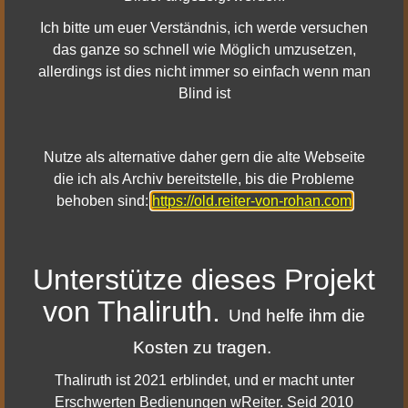
- ganz oben
30: Tafel des König Turambar Onótimo 65.5S - 18.5W -
Ich bitte um euer Verständnis, ich werde versuchen
ganz oben
das ganze so schnell wie Möglich umzusetzen,
31: Tafel des König Hyarmendacil II Vinyarion 65.7S -
allerdings ist dies nicht immer so einfach wenn man
18.5W - ganz oben
Blind ist
32: Tafel des König Rómendacil II Minalcar 65.5S - 17.9W -
ganz oben
33: Tafel des König Telumehtar Umbardacil 65.7S - 17.9W
Nutze als alternative daher gern die alte Webseite
- ganz oben
die ich als Archiv bereitstelle, bis die Probleme
behoben sind:
https://old.reiter-von-rohan.com
Du bist der Meinung hier stimmt etwas nicht? Oder du hast
irgendwelche Fragen?
Unterstütze dieses Projekt
Dann schreibe mir gern eine Email
Kontakt Formular Öffnen
von Thaliruth.
Und helfe ihm die
Kosten zu tragen.
Thaliruth ist 2021 erblindet, und er macht unter
Erschwerten Bedienungen wReiter. Seid 2010