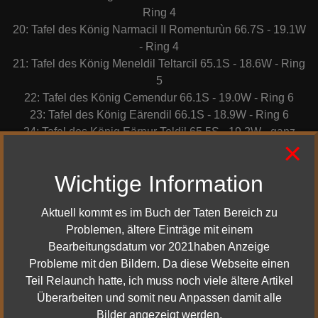
Ring 4
20: Tafel des König Narmacil II Romenturùn 66.7S - 19.1W
- Ring 4
21: Tafel des König Meneldil Teltarcil 65.1S - 18.6W - Ring
5
22: Tafel des König Cemendur 66.1S - 19.0W - Ring 6
23: Tafel des König Eärendil 66.1S - 18.9W - Ring 6
24: Tafel des König Eärnur Teldil 65.5S - 19.2W - ganz
×
oben
25: Tafel des König Ostoher Manardil 65.7S - 19.2W - ganz
Wichtige Information
oben
26: Tafel des König Rómendacil I Tarostar 65.5S - 18.7W -
Aktuell kommt es im Buch der Taten Bereich zu
ganz oben
Problemen, ältere Einträge mit einem
27: Tafel des König Eldacar Vinitharya 65.6S - 18.7W -
Bearbeitungsdatum vor 2021haben Anzeige
ganz oben
Probleme mit den Bildern. Da diese Webseite einen
28: Tafel des König Tarondor Andovarda 65.6S - 18.7W -
Teil Relaunch hatte, ich muss noch viele ältere Artikel
ganz oben
Überarbeiten und somit neu Anpassen damit alle
29: Tafel des König Hyarmendacil I Ciryaher 65.7S - 18.7W
Bilder angezeigt werden.