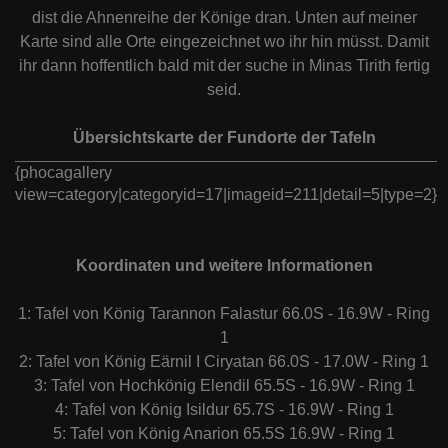
dist die Ahnenreihe der Könige dran. Unten auf meiner
Karte sind alle Orte eingezeichnet wo ihr hin müsst. Damit
ihr dann hoffentlich bald mit der suche in Minas Tirith fertig
seid.
Übersichtskarte der Fundorte der Tafeln
{phocagallery
view=category|categoryid=17|imageid=211|detail=5|type=2}
Koordinaten und weitere Informationen
1: Tafel von König Tarannon Falastur 66.0S - 16.9W - Ring
1
2: Tafel von König Eärnil I Ciryatan 66.0S - 17.0W - Ring 1
3: Tafel von Hochkönig Elendil 65.5S - 16.9W - Ring 1
4: Tafel von König Isildur 65.7S - 16.9W - Ring 1
5: Tafel von König Anarion 65.5S 16.9W - Ring 1