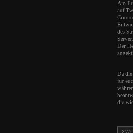
Am Fre
auf Tw
Commu
Entwick
des St
Server,
Der He
angekü
Da die
für eu
währen
beantw
die wi
Wei