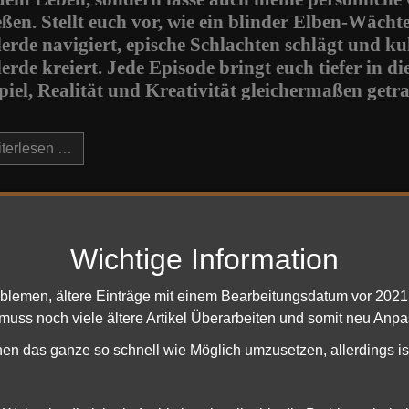
ießen. Stellt euch vor, wie ein blinder Elben-Wäc
lerde navigiert, epische Schlachten schlägt und ku
erde kreiert. Jede Episode bringt euch tiefer in die
piel, Realität und Kreativität gleichermaßen getr
terlesen …
Mailinglisten von HdRO-Mail.de sind da!
 Dwuletzki (Thaliruth)
Allgemeine News
19. Januar 2025
Wichtige Information
tzt aktualisiert: 19. Januar 2025
Zugriffe: 1190
oblemen, ältere Einträge mit einem Bearbeitungsdatum vor 202
dRO-Community, vor einiger Zeit
 muss noch viele ältere Artikel Überarbeiten und somit neu Anpa
h angekündigt, ein Mailinglisten-
hen das ganze so schnell wie Möglich umzusetzen, allerdings is
für „Der Herr der Ringe Online“
chten. Die Idee dahinter entstand aus
en Gründen: zum einen aus