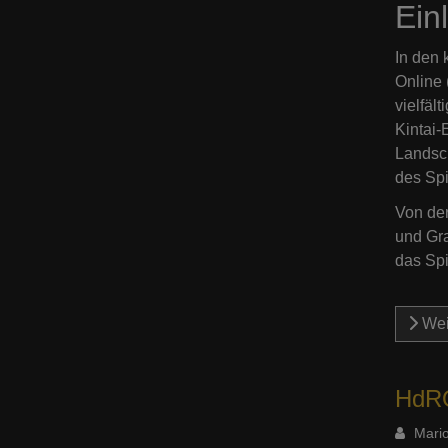
Ein
In den
Online 
vielfäl
Kintai-
Landsch
des Spi
Von der
und Gra
das Spi
Wei
HdRO
Mario