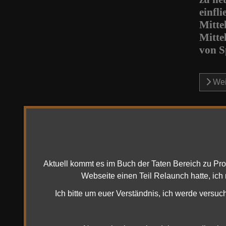
einfl
Mitte
Mittel
von S
Wei
Die 
Mario
Zule
Aktuell kommt es im Buch der Taten Bereich zu Pr
Hallo H
Webseite einen Teil Relaunch hatte, ich
habe ic
Ich bitte um euer Verständnis, ich werde versuc
System 
einzuri
mehrer