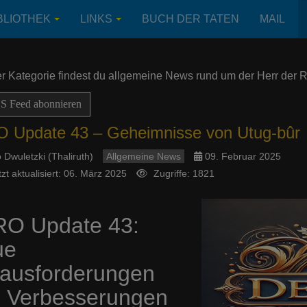
BLIOTHEK
LINKS
BUCH DER TATEN
MAIL
er Kategorie findest du allgemeine News rund um der Herr der 
 Feed abonnieren
 Update 43 – Geheimnisse von Utug-bûr
 Dwuletzki (Thaliruth)
Allgemeine News
09. Februar 2025
tzt aktualisiert: 06. März 2025
Zugriffe: 1821
O Update 43:
ue
ausforderungen
 Verbesserungen