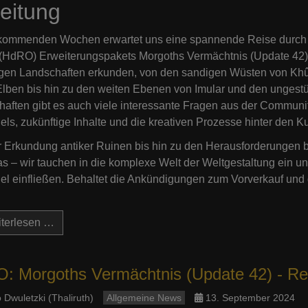
leitung
 kommenden Wochen erwartet uns eine spannende Reise durch 
(HdRO) Erweiterungspakets Morgoths Vermächtnis (Update 42).
tigen Landschaften erkunden, von den sandigen Wüsten von Khû
Elben bis hin zu den weiten Ebenen von Imular und den unge
aften gibt es auch viele interessante Fragen aus der Community,
els, zukünftige Inhalte und die kreativen Prozesse hinter den K
 Erkundung antiker Ruinen bis hin zu den Herausforderungen
s – wir tauchen in die komplexe Welt der Weltgestaltung ein und
el einfließen. Behaltet die Ankündigungen zum Vorverkauf und 
terlesen …
: Morgoths Vermächtnis (Update 42) - Re
 Dwuletzki (Thaliruth)
Allgemeine News
13. September 2024