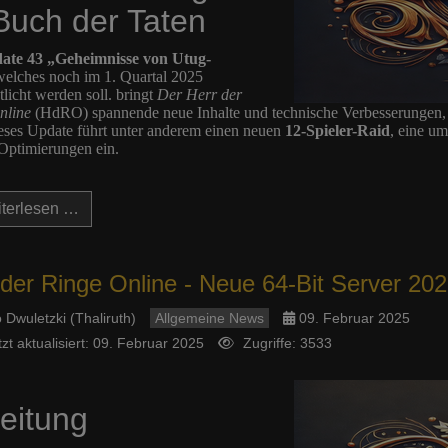
Buch der Taten
ate 43 „Geheimnisse von Utug-
elches noch im 1. Quartal 2025
tlicht werden soll. bringt
Der Herr der
nline
(HdRO) spannende neue Inhalte und technische Verbesserungen, d
eses Update führt unter anderem einen neuen
12-Spieler-Raid
, eine u
Optimierungen ein.
terlesen …
 der Ringe Online - Neue 64-Bit Server 20
 Dwuletzki (Thaliruth)
Allgemeine News
09. Februar 2025
tzt aktualisiert: 09. Februar 2025
Zugriffe: 3533
leitung