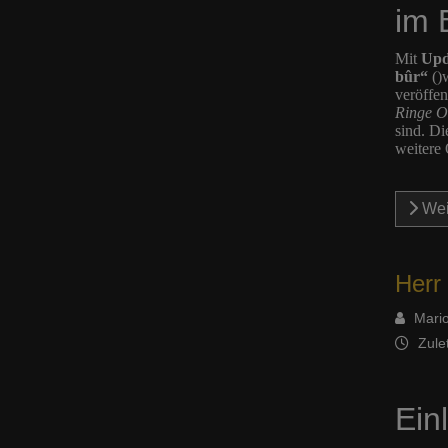
im 
Mit
Upd
bûr“
()w
veröffen
Ringe O
sind. Di
weitere 
Wei
Herr
Mario
Zule
Ein