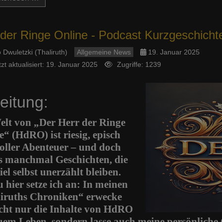
 der Ringe Online - Podcast Kurzgeschicht
 Dwuletzki (Thaliruth)
Allgemeine News
19. Januar 2025
tzt aktualisiert: 19. Januar 2025
Zugriffe: 1239
leitung:
elt von „Der Herr der Ringe
e“ (HdRO) ist riesig, episch
oller Abenteuer – und doch
es manchmal Geschichten, die
el selbst unerzählt bleiben.
 hier setze ich an: In meinen
iruths Chroniken“ erwecke
icht nur die Inhalte von HdRO
uem Leben, sondern lasse auch meine persönliche 