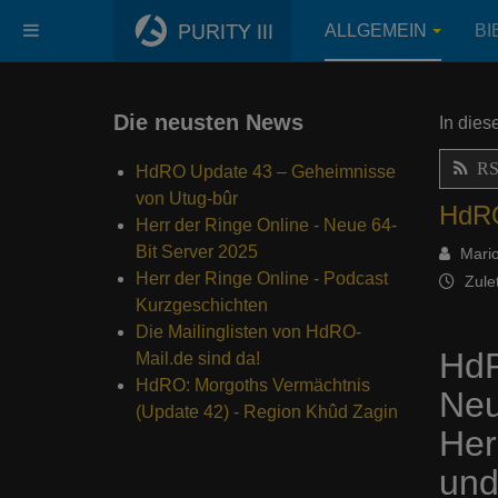
ALLGEMEIN
BI
Die neusten News
In dies
RSS
HdRO Update 43 – Geheimnisse
von Utug-bûr
HdRO
Herr der Ringe Online - Neue 64-
Bit Server 2025
Mario
Herr der Ringe Online - Podcast
Zule
Kurzgeschichten
Die Mailinglisten von HdRO-
HdR
Mail.de sind da!
HdRO: Morgoths Vermächtnis
Ne
(Update 42) - Region Khûd Zagin
Her
und