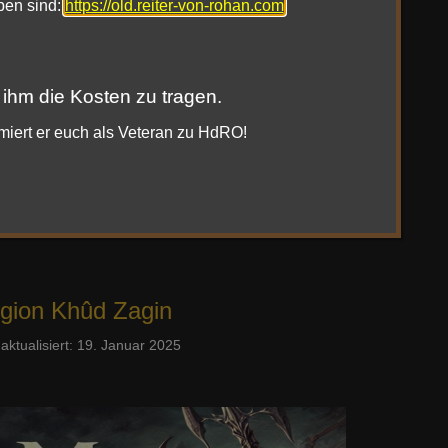
oben sind:
https://old.reiter-von-rohan.com
 ihm die Kosten zu tragen.
rmiert er euch als Veteran zu HdRO!
können: Die Mailinglisten stehen bereit!
gion Khûd Zagin
 aktualisiert: 19. Januar 2025