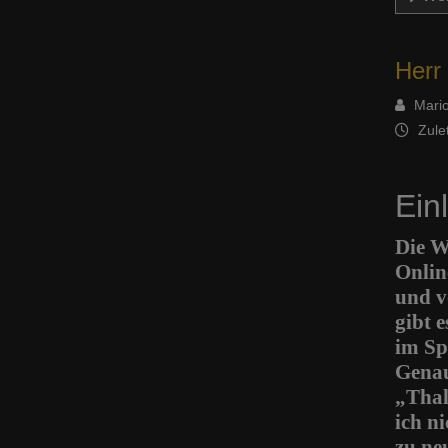
Herr
Mario
Zule
Ein
Die W
Onlin
und v
gibt 
im Spi
Genau
„Thal
ich n
zu ne