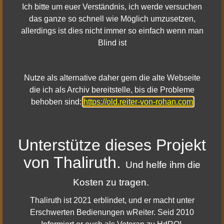
Ich bitte um euer Verständnis, ich werde versuchen
das ganze so schnell wie Möglich umzusetzen,
allerdings ist dies nicht immer so einfach wenn man
Blind ist
Mehr Details dazu
Nutze als alternative daher gern die alte Webseite
die ich als Archiv bereitstelle, bis die Probleme
behoben sind:
https://old.reiter-von-rohan.com
|
|
Impressum & Datenschutz
Facebook
|
|
Youtube
Twitter
Unterstütze dieses Projekt
|
Twitch
Discord
von Thaliruth.
Und helfe ihm die
© 2010 - 2022 Reiter von Rohan
Kosten zu tragen.
Thaliruth ist 2021 erblindet, und er macht unter
Erschwerten Bedienungen wReiter. Seid 2010