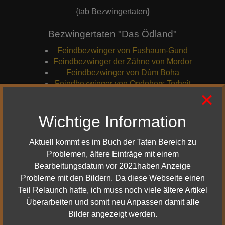
{tab Bezwingertaten}
Bezwingertaten "Das Ödland"
Feindbezwinger von Fushaum-Gund
Feindbezwinger der Zähne von Mordor
Feindbezwinger von Dùm Boha
Feindbezwinger von Ondohers Torheit
×
Feindbezwinger von Skoironk
{/tabs}
Wichtige Information
Du bist der Meinung hier stimmt etwas nicht? Oder du hast
irgendwelche Fragen?
Aktuell kommt es im Buch der Taten Bereich zu
Dann schreibe mir gern eine Email
Problemen, ältere Einträge mit einem
Kontakt Formular Öffnen
Bearbeitungsdatum vor 2021haben Anzeige
Probleme mit den Bildern. Da diese Webseite einen
Teil Relaunch hatte, ich muss noch viele ältere Artikel
Überarbeiten und somit neu Anpassen damit alle
Diese Artikel könnten auch Relevant sein
Bilder angezeigt werden.