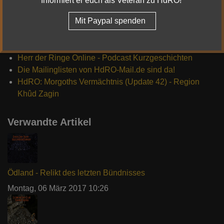
Informiert er euch als Veteran zu HdRO!
Die neusten News
Mit Paypal spenden
HdRO Update 43 – Geheimnisse von Utug-bûr
Herr der Ringe Online - Neue 64-Bit Server 2025
Herr der Ringe Online - Podcast Kurzgeschichten
Die Mailinglisten von HdRO-Mail.de sind da!
HdRO: Morgoths Vermächtnis (Update 42) - Region
Khûd Zagin
Verwandte Artikel
Ödland - Relikt des letzten Bündnisses
Montag, 06 März 2017 10:26