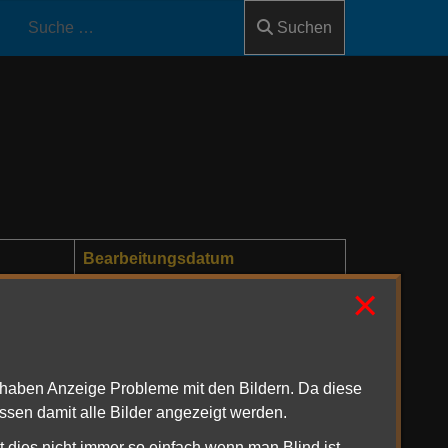
Suchen
Bearbeitungsdatum
×
23. April 2022
11. Juni 2020
01. Juni 2021
1haben Anzeige Probleme mit den Bildern. Da diese
ssen damit alle Bilder angezeigt werden.
01. Juni 2021
t dies nicht immer so einfach wenn man Blind ist