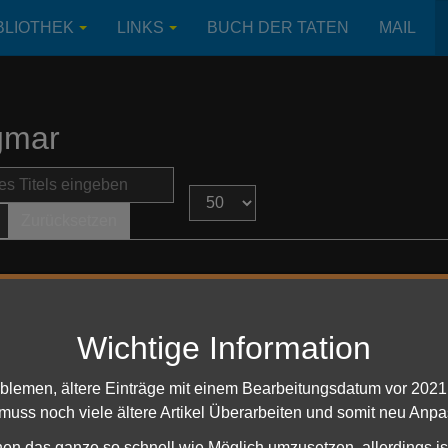
BLIOTHEK
LINKS
BUCH DER TATEN
MAIL
gmar
s Titels eingeben
Anzeige #
Zurücksetzen
uch der Taten - Eriador
rer Abwesenheit - Geheimnisvolle Relikte
Wichtige Information
rziehende Bedrohungen in Angmar
oblemen, ältere Einträge mit einem Bearbeitungsdatum vor 202
 muss noch viele ältere Artikel Überarbeiten und somit neu Anpa
ze aus Angmar
hen das ganze so schnell wie Möglich umzusetzen, allerdings is