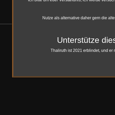
Das B
Nutze als alternative daher gern die alt
Unterstütze die
Bootstrap
is a front-end framework of Twitter, Inc. Co
Font Awesome
font licensed under
SIL OFL 1.1
.
Thaliruth ist 2021 erblindet, und 