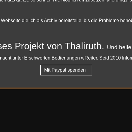
uch der Taten - Angmar
e Webseite die ich als Archiv bereitstelle, bis die Probleme beh
ses Projekt von Thaliruth.
de licensed under
MIT License.
Und helfe
er macht unter Erschwerten Bedienungen wReiter. Seid 2010 Info
Mit Paypal spenden