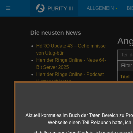
ALLGEMEIN
BI
Die neusten News
An
HdRO Update 43 – Geheimnisse
Teil de
von Utug-bûr
Herr der Ringe Online - Neue 64-
Filter
Bit Server 2025
Herr der Ringe Online - Podcast
Titel
Kurzgeschichten
Die Mailinglisten von HdRO-
Das B
Mail.de sind da!
In ih
HdRO: Morgoths Vermächtnis
(Update 42) - Region Khûd Zagin
Umhe
Aktuell kommt es im Buch der Taten Bereich zu Pr
Webseite einen Teil Relaunch hatte, ich
Schät
Ich bitte um euer Verständnis, ich werde versuc