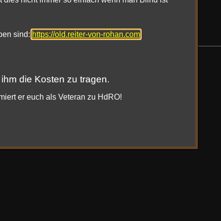
11. Juni 2020
oben sind:
https://old.reiter-von-rohan.com
 ihm die Kosten zu tragen.
rmiert er euch als Veteran zu HdRO!