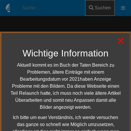
Suchen
×
F2P
Wichtige Information
Teil des Titels eingeben
Anzeige #
Filter
Zurücksetzen
Aktuell kommt es im Buch der Taten Bereich zu
Problemen, ältere Einträge mit einem
Titel
Bearbeitungsdatum
Bearbeitungsdatum vor 2021haben Anzeige
Probleme mit den Bildern. Da diese Webseite einen
Neue Kostenlose
20. März 2022
Teil Relaunch hatte, ich muss noch viele ältere Artikel
Erweiterungen für F2P & VIP
Spieler
Überarbeiten und somit neu Anpassen damit alle
Bilder angezeigt werden.
Update 32 - Der Bogen von
03. Februar 2022
Ich bitte um euer Verständnis, ich werde versuchen
Mitheithel und mehr
das ganze so schnell wie Möglich umzusetzen,
Europäisches Startdatum von
16. Juni 2022