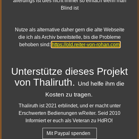
allerdings ist dies nicht immer so einfach wenn man
„Der Herr der Ringe Online“-
Blind ist
Free-to-Play angekündigt!
Nutze als alternative daher gern die alte Webseite
die ich als Archiv bereitstelle, bis die Probleme
Die neusten News
behoben sind:
https://old.reiter-von-rohan.com
HdRO Update 43 – Geheimnisse von Utug-bûr
Herr der Ringe Online - Neue 64-Bit Server 2025
Herr der Ringe Online - Podcast Kurzgeschichten
Unterstütze dieses Projekt
Die Mailinglisten von HdRO-Mail.de sind da!
von Thaliruth.
HdRO: Morgoths Vermächtnis (Update 42) - Region
Und helfe ihm die
Khûd Zagin
Kosten zu tragen.
Thaliruth ist 2021 erblindet, und er macht unter
Erschwerten Bedienungen wReiter. Seid 2010
Informiert er euch als Veteran zu HdRO!
Mit Paypal spenden
Bootstrap
is a front-end framework of Twitter, Inc. Code licensed