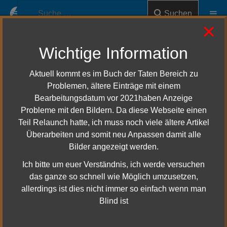
Suchen
×
Wichtige Information
Patch Notes - Update 16
Aktuell kommt es im Buch der Taten Bereich zu
Problemen, ältere Einträge mit einem
Teil des Titels eingeben
Bearbeitungsdatum vor 2021haben Anzeige
Anzeige #
Probleme mit den Bildern. Da diese Webseite einen
Filter
Zurücksetzen
Teil Relaunch hatte, ich muss noch viele ältere Artikel
Titel
Bearbeitungsdatum
Überarbeiten und somit neu Anpassen damit alle
Bilder angezeigt werden.
Patch-Notes
20. Januar 2022
Ich bitte um euer Verständnis, ich werde versuchen
das ganze so schnell wie Möglich umzusetzen,
allerdings ist dies nicht immer so einfach wenn man
Die neusten News
Blind ist
HdRO Update 43 – Geheimnisse von Utug-bûr