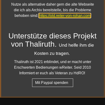
Herr der Ringe Online - Neue 64-Bit Server 2025
Nutze als alternative daher gern die alte Webseite
Herr der Ringe Online - Podcast Kurzgeschichten
die ich als Archiv bereitstelle, bis die Probleme
Die Mailinglisten von HdRO-Mail.de sind da!
behoben sind:
https://old.reiter-von-rohan.com
HdRO: Morgoths Vermächtnis (Update 42) - Region
Khûd Zagin
Unterstütze dieses Projekt
von Thaliruth.
Und helfe ihm die
Kosten zu tragen.
Bootstrap
is a front-end framework of Twitter, Inc. Code licensed
Thaliruth ist 2021 erblindet, und er macht unter
under
MIT License.
Erschwerten Bedienungen wReiter. Seid 2010
Font Awesome
font licensed under
SIL OFL 1.1
.
Informiert er euch als Veteran zu HdRO!
Mit Paypal spenden