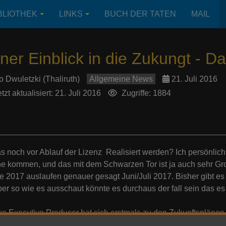
BLIOTHEK
LINKS
BUCH DER TATEN
MAIL
iner Einblick in die Zukungt - 
o Dwuletzki (Thaliruth)
Allgemeine News
21. Juli 2016
tzt aktualisiert: 21. Juli 2016
Zugriffe: 1884
s noch vor Ablauf der Lizenz Realisiert werden? Ich persönlich
he kommen, und das mit dem Schwarzen Tor ist ja auch sehr G
e 2017 auslaufen genauer gesagt Juni/Juli 2017. Bisher gibt es
ber so wie es ausschaut könnte es durchaus der fall sein das es 
e Executive Producer hat sich erstmals zu den Zukunftspläne
 Der Höhepunkt des Geschehens um den Einen Ring soll fantasti