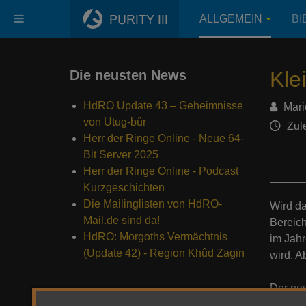
ALLGEMEIN
BI
Kle
Die neusten News
HdRO Update 43 – Geheimnisse
Mari
von Utug-bûr
Zule
Herr der Ringe Online - Neue 64-
Bit Server 2025
Herr der Ringe Online - Podcast
Kurzgeschichten
Die Mailinglisten von HdRO-
Wird da
Mail.de sind da!
Bereic
HdRO: Morgoths Vermächtnis
im Jahr
(Update 42) - Region Khûd Zagin
wird. A
Der neu
führen.