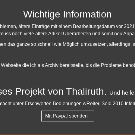
e Spieler Mordor selbst betreten werden um dem gerecht zu wer
Wichtige Information
t-Instanz handeln.
st auf jedem fall klar wohin die Reise zumindest schon mal führe
oblemen, ältere Einträge mit einem Bearbeitungsdatum vor 202
cht das große Finale Ende auf uns zu kommen wird
 muss noch viele ältere Artikel Überarbeiten und somit neu Anpa
:
LOTRO Forum
hen das ganze so schnell wie Möglich umzusetzen, allerdings is
e Webseite die ich als Archiv bereitstelle, bis die Probleme beh
ses Projekt von Thaliruth.
Und helfe
er macht unter Erschwerten Bedienungen wReiter. Seid 2010 Info
Details dazu
Mit Paypal spenden
|
|
ressum & Datenschutz
Facebook
Youtub