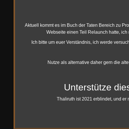
wenn di
Schlach
Damit i
Aktuell kommt es im Buch der Taten Bereich zu Pr
2017 ni
Webseite einen Teil Relaunch hatte, ich
Quelle
Ich bitte um euer Verständnis, ich werde versuc
Nutze als alternative daher gern die alt
Unterstütze die
Thaliruth ist 2021 erblindet, und 
Mehr 
Imp