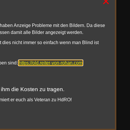
×
den. Es wird sich dabei nicht um eine epische
n wird. Aber wollen wir mal stark hoffen das ab
1haben Anzeige Probleme mit den Bildern. Da diese
ssen damit alle Bilder angezeigt werden.
t dies nicht immer so einfach wenn man Blind ist
oben sind:
https://old.reiter-von-rohan.com
 ihm die Kosten zu tragen.
rmiert er euch als Veteran zu HdRO!
|
|
|
e
Twitter
Twitch