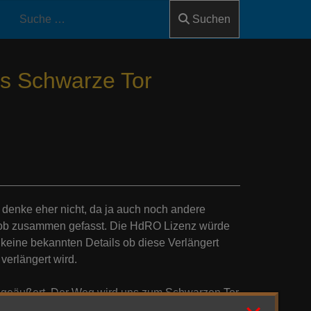
Suchen
Das Schwarze Tor
 denke eher nicht, da ja auch noch andere
rob zusammen gefasst. Die HdRO Lizenz würde
 keine bekannten Details ob diese Verlängert
verlängert wird.
n geäußert. Der Weg wird uns zum Schwarzen Tor
sch werden. Es sollte "etwas großes" sein,