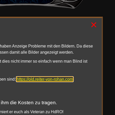
×
at bald ein Ende. Das
Band III, Buch 5: Der
scheint das Update am 12. Dezember 2011 auf
1haben Anzeige Probleme mit den Bildern. Da diese
 sich um den Prinzen Théodred, den Erben von
ssen damit alle Bilder angezeigt werden.
r Grauen Schar, sondern schließt euch auch dem
t dies nicht immer so einfach wenn man Blind ist
Fortsetzung der epische Geschichte kommen
chtzug ins Spiel.
oben sind:
https://old.reiter-von-rohan.com
ei hilft, Gefährten für Gruppeninstanzen zu
nt man sich durch die Nutzung des Instanzen-
 ihm die Kosten zu tragen.
rmiert er euch als Veteran zu HdRO!