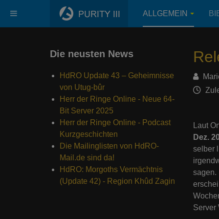
ALLGEMEIN
BI
Rel
Die neusten News
HdRO Update 43 – Geheimnisse
Mari
von Utug-bûr
Zule
Herr der Ringe Online - Neue 64-
Bit Server 2025
Herr der Ringe Online - Podcast
Laut On
Kurzgeschichten
Dez. 2
Die Mailinglisten von HdRO-
selber 
Mail.de sind da!
irgendw
HdRO: Morgoths Vermächtnis
sagen. 
(Update 42) - Region Khûd Zagin
erschei
Wochen
Server 