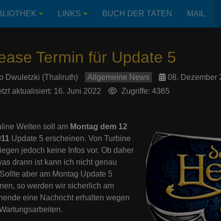
BLIOTHEK
LINKS
BUCH DER TATEN
MAIL
ease Termin für Update 5
o Dwuletzki (Thaliruth)
Allgemeine News
08. Dezember 
tzt aktualisiert: 16. Juni 2022
Zugriffe: 4365
line Welten soll am
Montag dem 12
011
Update 5 erscheinen. Von Turbine
liegen jedoch keine Infos vor. Ob daher
as drann ist kann ich nicht genau
Sollte aber am Montag Update 5
nen, so werden wir sicherlich am
ende eine Nachricht erhalten wegen
Wartungsarbeiten.