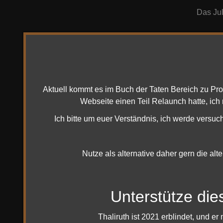
Das Jul
Das Wa
Prinz 
den Li
Aktuell kommt es im Buch der Taten Bereich zu Pr
Band I
Webseite einen Teil Relaunch hatte, ich
König T
Ich bitte um euer Verständnis, ich werde versuc
Prinzen
auch ne
Nutze als alternative daher gern die alt
Ebenfal
finden,
Finders
Unterstütze die
Thaliruth ist 2021 erblindet, und 