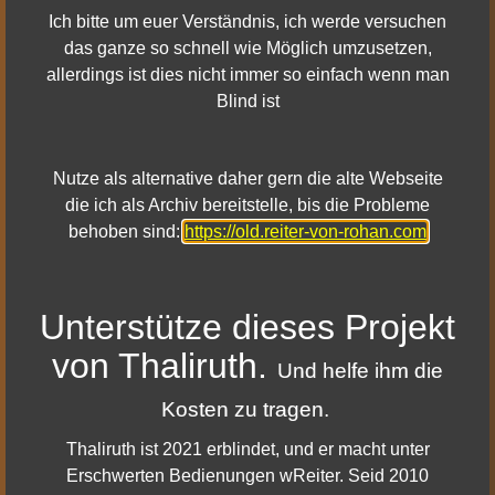
|
|
Impressum & Datenschutz
Facebook
Ich bitte um euer Verständnis, ich werde versuchen
|
|
Youtube
Twitter
das ganze so schnell wie Möglich umzusetzen,
allerdings ist dies nicht immer so einfach wenn man
|
Twitch
Discord
Blind ist
© 2010 - 2022 Reiter von Rohan
Nutze als alternative daher gern die alte Webseite
die ich als Archiv bereitstelle, bis die Probleme
behoben sind:
https://old.reiter-von-rohan.com
Die neusten News
HdRO Update 43 – Geheimnisse von Utug-bûr
Unterstütze dieses Projekt
Herr der Ringe Online - Neue 64-Bit Server 2025
von Thaliruth.
Herr der Ringe Online - Podcast Kurzgeschichten
Und helfe ihm die
Die Mailinglisten von HdRO-Mail.de sind da!
Kosten zu tragen.
HdRO: Morgoths Vermächtnis (Update 42) - Region
Khûd Zagin
Thaliruth ist 2021 erblindet, und er macht unter
Erschwerten Bedienungen wReiter. Seid 2010