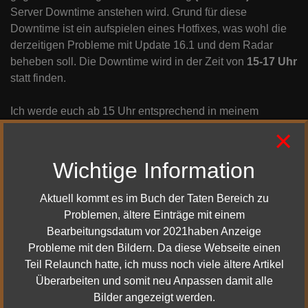
Server Downtime anstehen wird. Grund für diese
Downtime ist ein aufspielen eines Hotfixes, was wohl die
derzeitigen Probleme mit Update 16.1 und dem Radar
beheben soll. Die Downtime wird in der Zeit von
15-17 Uhr
statt finden.
Ich werde euch ab 15 Uhr entsprechend in meinem
Downtime Stream auf dem laufenden halten
×
Wichtige Information
Aktuell kommt es im Buch der Taten Bereich zu
Problemen, ältere Einträge mit einem
Bearbeitungsdatum vor 2021haben Anzeige
Probleme mit den Bildern. Da diese Webseite einen
Mehr Details dazu
Teil Relaunch hatte, ich muss noch viele ältere Artikel
Überarbeiten und somit neu Anpassen damit alle
Bilder angezeigt werden.