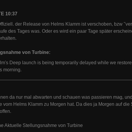
E 10:37
Offiziell. der Release von Helms Klamm ist verschoben, bzw "ver
aufe des Tages was. Oder es wird ein paar Tage später erschei
rhalten.
ngsnahme von Turbine:
m's Deep launch is being temporarily delayed while we restore
is morning.
nnen da nur mal abwarten und schauen was passieren mag, un
 vom Helms Klamm zu Morgen hat. Da dies ja Morgen auf die Se
offen.
ne Aktuelle Stellungsnahme von Turbine