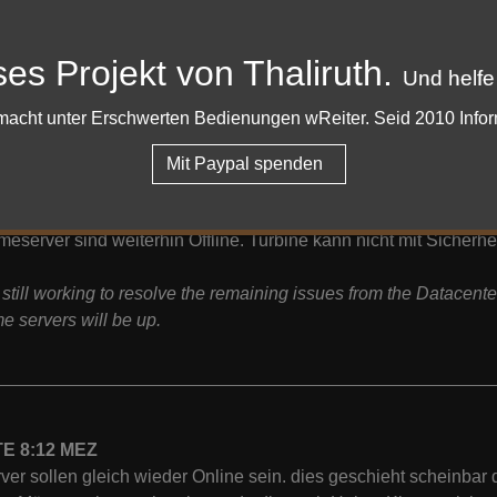
ro Seiten sowie die Foren gehen wieder. Die Server zum Spielen
OM is now available. The game worlds are currently still offli
ses Projekt von Thaliruth.
Und helfe
able.
er macht unter Erschwerten Bedienungen wReiter. Seid 2010 Info
Mit Paypal spenden
E: 7:30 MEZ
eserver sind weiterhin Offline. Turbine kann nicht mit Sicherh
still working to resolve the remaining issues from the Datacent
e servers will be up.
E 8:12 MEZ
ver sollen gleich wieder Online sein. dies geschieht scheinbar