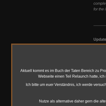
complet
for the
Update
Spiele 
Denn di
und dan
die auc
Aktuell kommt es im Buch der Taten Bereich zu Pr
Webseite einen Teil Relaunch hatte, ich
Ich bitte um euer Verständnis, ich werde versuc
UPDAT
Die Lot
Nutze als alternative daher gern die alt