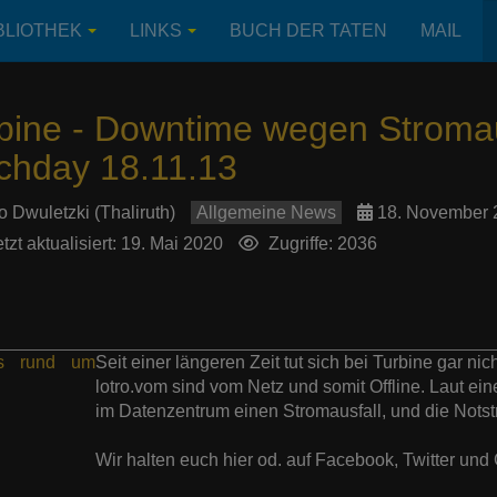
BLIOTHEK
LINKS
BUCH DER TATEN
MAIL
bine - Downtime wegen Stromaus
chday 18.11.13
o Dwuletzki (Thaliruth)
Allgemeine News
18. November 
tzt aktualisiert: 19. Mai 2020
Zugriffe: 2036
Seit einer längeren Zeit tut sich bei Turbine gar n
lotro.vom sind vom Netz und somit Offline. Laut ei
im Datenzentrum einen Stromausfall, und die Nots
Wir halten euch hier od. auf Facebook, Twitter un