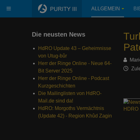
ALLGEMEIN
BI
Tur
Die neusten News
Pat
HdRO Update 43 – Geheimnisse
von Utug-bûr
Mari
Herr der Ringe Online - Neue 64-
Zule
Bit Server 2025
Herr der Ringe Online - Podcast
Kurzgeschichten
Die Mailinglisten von HdRO-
Mail.de sind da!
HdRO: Morgoths Vermächtnis
(Update 42) - Region Khûd Zagin