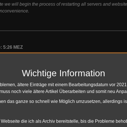
e we will begin the process of restarting all servers and websi
 inconvenience.
: 5:26 MEZ
Server und Lotro Seiten weiterhin noch Offline. Wenn die evtl 
e gelegenheit ergibt sich ja irgendwe. Wäre ja schwachsinnig d
n wegen Helms Klamm wieder Offline zu nehmen. Die dinger w
Wichtige Information
h ihre Arbeiten vorverlegen. Meine ich zumindest. Aber lassen 
oblemen, ältere Einträge mit einem Bearbeitungsdatum vor 202
 muss noch viele ältere Artikel Überarbeiten und somit neu Anpa
hen das ganze so schnell wie Möglich umzusetzen, allerdings is
E 5:54 MEZ
ro Seiten sowie die Foren gehen wieder. Die Server zum Spielen
e Webseite die ich als Archiv bereitstelle, bis die Probleme beh