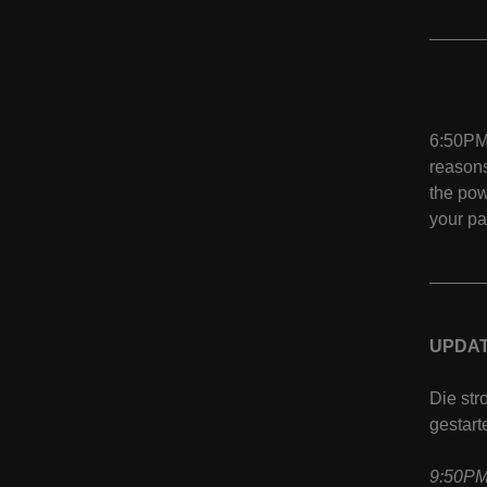
6:50PM 
reasons
the pow
your pa
UPDAT
Die str
gestarte
9:50PM 