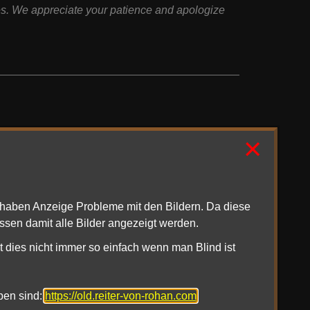
tes. We appreciate your patience and apologize
schlau sind fangen die mit dem Patchen schon an.
×
ie Server für ein paar Stunden Online zu bringen
aren nun fast die ganze Nacht Off dann können
wir uns überraschen.
1haben Anzeige Probleme mit den Bildern. Da diese
ssen damit alle Bilder angezeigt werden.
t dies nicht immer so einfach wenn man Blind ist
 sind weiterhin noch OIffline
oben sind:
https://old.reiter-von-rohan.com