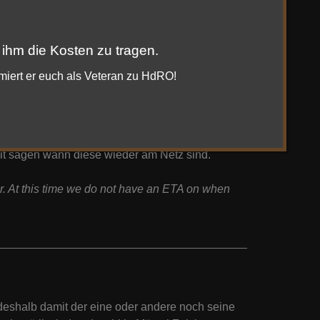
 sind weiterhin noch OIffline
ne. We will be bringing them back up as soon as
 ihm die Kosten zu tragen.
rmiert er euch als Veteran zu HdRO!
eit sagen wann diese wieder am Netz sind.
er. At this time we do not have an ETA on when
 deshalb damit der eine oder andere noch seine