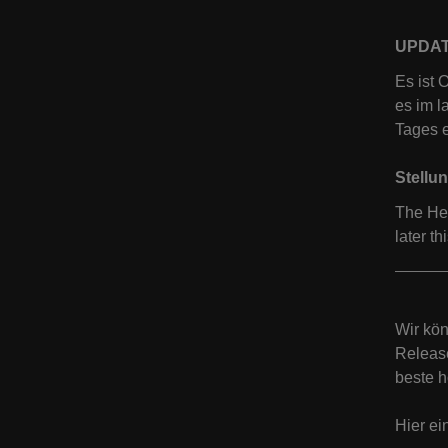
UPDAT
Es ist 
es im l
Tages e
Stellu
The Hel
later th
Wir kö
Release
beste h
Hier ei