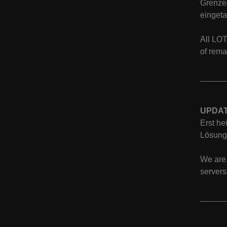
Grenzer
eingeta
All LOT
of rema
UPDAT
Erst he
Lösung 
We are 
servers