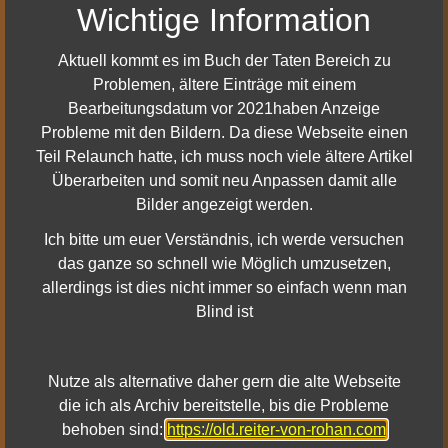
Wichtige Information
Aktuell kommt es im Buch der Taten Bereich zu
Problemen, ältere Einträge mit einem
Lösung des Problem mit Band 4 Buch 1 Kapitel 3
Bearbeitungsdatum vor 2021haben Anzeige
Probleme mit den Bildern. Da diese Webseite einen
a) Logt euch für einen etwas längeren Zeitraum aus so ca.
Teil Relaunch hatte, ich muss noch viele ältere Artikel
20-30 Minuten, nach dem einloggen geht das Buch dann
Überarbeiten und somit neu Anpassen damit alle
Normal weiter.
Bilder angezeigt werden.
b) Portet euch nach Morlad zum Markstein, dann geht es
auch weiter mit dem Buch. Wichtig ist es aber auch, das ihr
Ich bitte um euer Verständnis, ich werde versuchen
euch erst weg Portet und dann zurück nach Morlad Porten
das ganze so schnell wie Möglich umzusetzen,
allerdings ist dies nicht immer so einfach wenn man
Blind ist
Nutze als alternative daher gern die alte Webseite
die ich als Archiv bereitstelle, bis die Probleme
behoben sind:
https://old.reiter-von-rohan.com
Mehr Details dazu