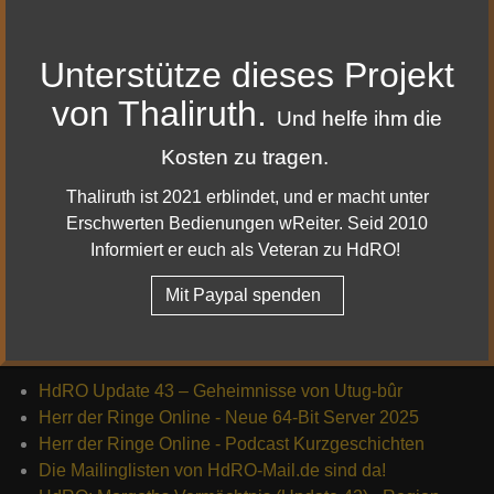
Unterstütze dieses Projekt
|
|
Impressum & Datenschutz
Facebook
von Thaliruth.
Und helfe ihm die
|
|
Youtube
Twitter
Kosten zu tragen.
|
Twitch
Discord
Thaliruth ist 2021 erblindet, und er macht unter
© 2010 - 2022 Reiter von Rohan
Erschwerten Bedienungen wReiter. Seid 2010
Informiert er euch als Veteran zu HdRO!
Mit Paypal spenden
Die neusten News
HdRO Update 43 – Geheimnisse von Utug-bûr
Herr der Ringe Online - Neue 64-Bit Server 2025
Herr der Ringe Online - Podcast Kurzgeschichten
Die Mailinglisten von HdRO-Mail.de sind da!