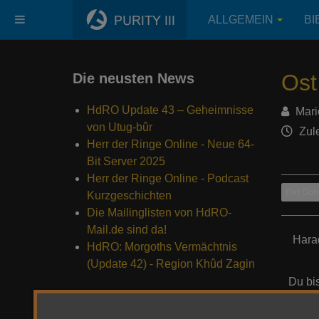
ALLGEMEIN
BI
Ost
Die neusten News
HdRO Update 43 – Geheimnisse
Mari
von Utug-bûr
Zule
Herr der Ringe Online - Neue 64-
Bit Server 2025
Herr der Ringe Online - Podcast
Ost Gon
Kurzgeschichten
Die Mailinglisten von HdRO-
Mail.de sind da!
Harad
HdRO: Morgoths Vermächtnis
(Update 42) - Region Khûd Zagin
Du bi