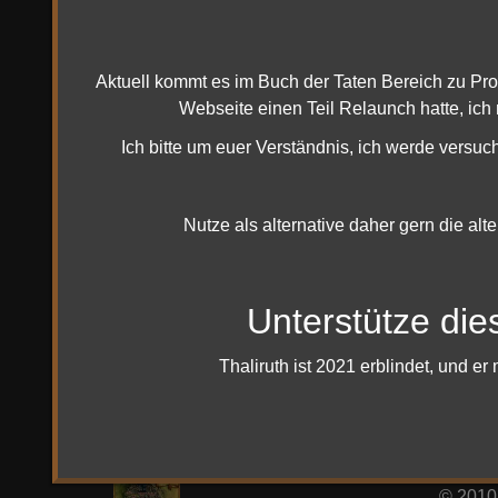
Verwandte Artikel
Aktuell kommt es im Buch der Taten Bereich zu Pr
Webseite einen Teil Relaunch hatte, ich
Das Buch der Taten - Ost Gondor
Ich bitte um euer Verständnis, ich werde versuc
Sonntag, 22 März 2015 05:25
Nutze als alternative daher gern die alt
Ost Gondor - Kreaturen Bezwinger
Donnerstag, 09 April 2015 15:40
Unterstütze die
Mehr 
Ost Gondor - Der Schatz von Ost
Gondor
Thaliruth ist 2021 erblindet, und 
Donnerstag, 09 April 2015 13:59
Imp
Ost Gondor - Ork Bezwinger
Di
Donnerstag, 09 April 2015 15:43
© 2010