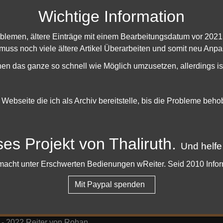
Wichtige Information
oblemen, ältere Einträge mit einem Bearbeitungsdatum vor 202
 muss noch viele ältere Artikel Überarbeiten und somit neu Anpa
hen das ganze so schnell wie Möglich umzusetzen, allerdings is
e Webseite die ich als Archiv bereitstelle, bis die Probleme beh
ses Projekt von Thaliruth.
Details dazu
Und helfe
er macht unter Erschwerten Bedienungen wReiter. Seid 2010 Info
|
|
ressum & Datenschutz
Facebook
Youtub
Mit Paypal spenden
scord
 - 2022 Reiter von Rohan