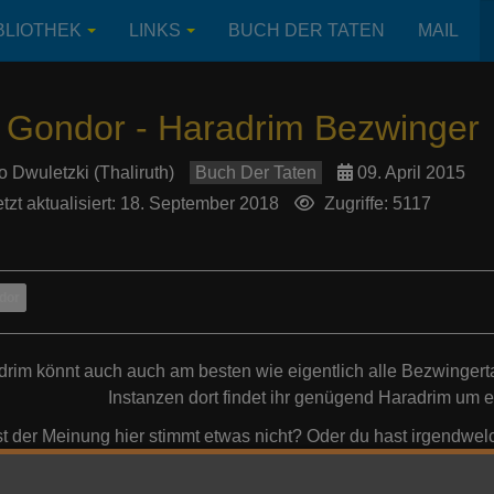
BLIOTHEK
LINKS
BUCH DER TATEN
MAIL
 Gondor - Haradrim Bezwinger
o Dwuletzki (Thaliruth)
Buch Der Taten
09. April 2015
tzt aktualisiert: 18. September 2018
Zugriffe: 5117
dor
rim könnt auch auch am besten wie eigentlich alle Bezwingerta
Instanzen dort findet ihr genügend Haradrim um e
st der Meinung hier stimmt etwas nicht? Oder du hast irgendwe
über das
Kontakt Formu