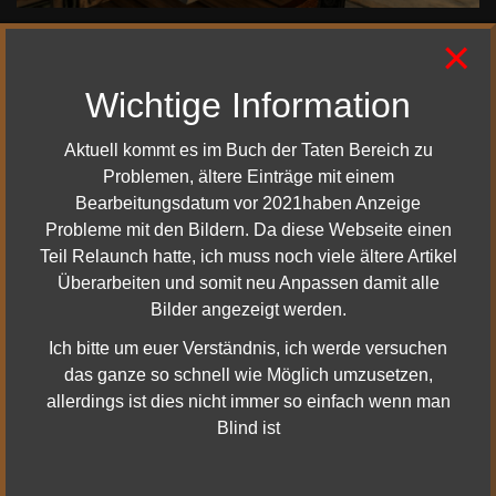
×
Wichtige Information
Dann geht ihr von Morlad aus direkt am besten in die
Pfade der Toten, dort könnt ihr dann die Rune des
Aktuell kommt es im Buch der Taten Bereich zu
zweiten Zeitalters finden
Problemen, ältere Einträge mit einem
Bearbeitungsdatum vor 2021haben Anzeige
Probleme mit den Bildern. Da diese Webseite einen
Teil Relaunch hatte, ich muss noch viele ältere Artikel
Überarbeiten und somit neu Anpassen damit alle
Bilder angezeigt werden.
Ich bitte um euer Verständnis, ich werde versuchen
das ganze so schnell wie Möglich umzusetzen,
allerdings ist dies nicht immer so einfach wenn man
Blind ist