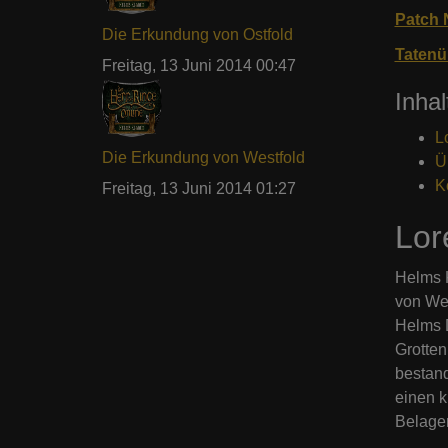
Patch 
Die Erkundung von Ostfold
Tatenü
Freitag, 13 Juni 2014 00:47
Inhal
L
Die Erkundung von Westfold
Ü
K
Freitag, 13 Juni 2014 01:27
Lor
Helms K
von Wes
Helms D
Grotten
bestand
einen k
Belage