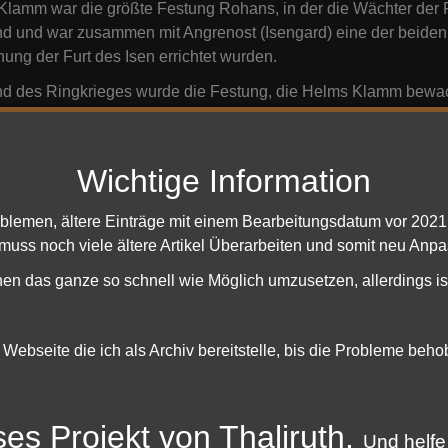
lamm war die größte Festung Rohans, in der die Wächter der Fu
d und war zusammen mit Angrenost (Isengard) eine der beiden
ng der Furt des Isen errichtet wurden.
 des Ringkrieges wurde die Festung, die Helms Klamm bewachte
er König Théoden, und die Schlacht an der Hornburg wurde dor
Wichtige Information
rsichtskarte
oblemen, ältere Einträge mit einem Bearbeitungsdatum vor 202
 muss noch viele ältere Artikel Überarbeiten und somit neu Anpa
hen das ganze so schnell wie Möglich umzusetzen, allerdings is
e Webseite die ich als Archiv bereitstelle, bis die Probleme beh
ses Projekt von Thaliruth.
Und helfe