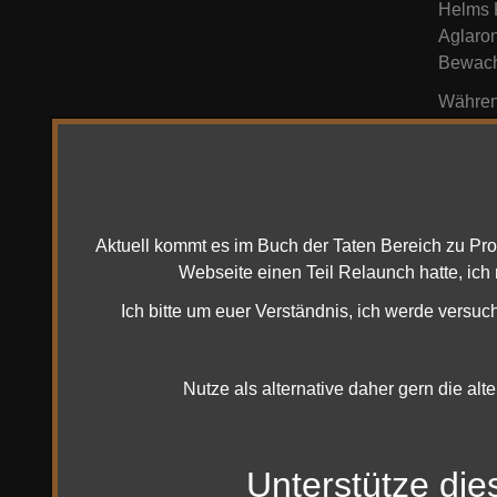
Helms K
Aglaron
Bewachu
Während
nun unt
Übe
Aktuell kommt es im Buch der Taten Bereich zu Pr
Webseite einen Teil Relaunch hatte, ich
Ich bitte um euer Verständnis, ich werde versuc
Nutze als alternative daher gern die alt
Unterstütze die