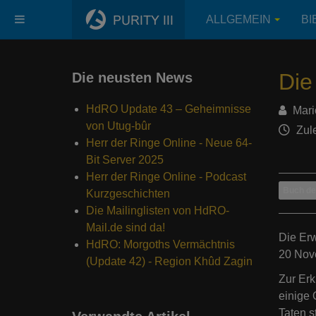
ALLGEMEIN
BI
Die
Die neusten News
HdRO Update 43 – Geheimnisse
Mari
von Utug-bûr
Zule
Herr der Ringe Online - Neue 64-
Bit Server 2025
Herr der Ringe Online - Podcast
Buch der
Kurzgeschichten
Die Mailinglisten von HdRO-
Mail.de sind da!
Die Er
HdRO: Morgoths Vermächtnis
20 Nove
(Update 42) - Region Khûd Zagin
Zur Er
einige 
Taten s