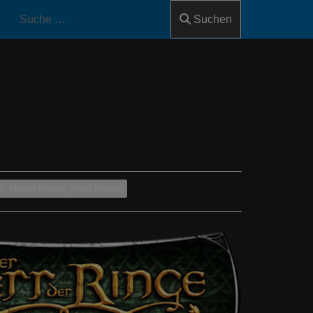
Suchen
n - Helms Klamm (West Rohan)