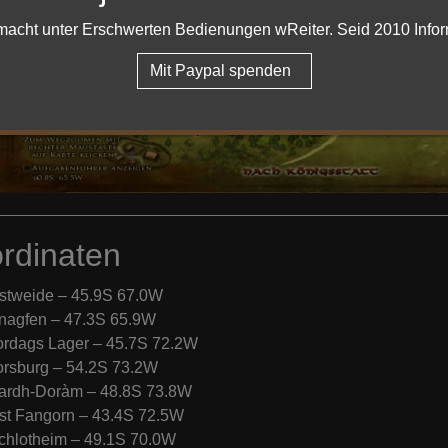
er macht unter Erschwerten Bedienungen wReiter. Seid 2010 Info
Mit Paypal spenden
rdinaten
stweide – 45.9S 67.0W
nagfen – 47.3S 65.9W
ordags Lager – 45.7S 72.2W
orsburg – 54.2S 73.2W
ardh-Doràm – 48.8S 73.8W
st Fangorn – 43.4S 72.5W
chlotheim – 49.1S 70.0W