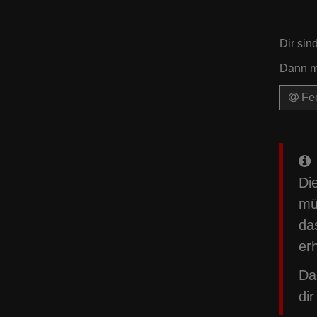
Dir sin
Dann me
Fee
Di
mü
da
erh
Da
di