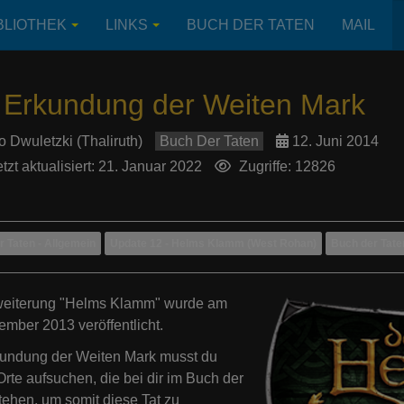
BLIOTHEK
LINKS
BUCH DER TATEN
MAIL
 Erkundung der Weiten Mark
o Dwuletzki (Thaliruth)
Buch Der Taten
12. Juni 2014
tzt aktualisiert: 21. Januar 2022
Zugriffe: 12826
 Taten - Allgemein
Update 12 - Helms Klamm (West Rohan)
Buch der Tate
weiterung "Helms Klamm" wurde am
mber 2013 veröffentlicht.
kundung der Weiten Mark musst du
Orte aufsuchen, die bei dir im Buch der
tehen, um somit diese Tat zu