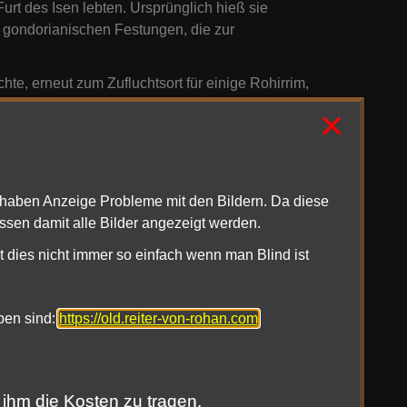
rt des Isen lebten. Ursprünglich hieß sie
 gondorianischen Festungen, die zur
, erneut zum Zufluchtsort für einige Rohirrim,
t ausgetragen.
×
1haben Anzeige Probleme mit den Bildern. Da diese
ssen damit alle Bilder angezeigt werden.
t dies nicht immer so einfach wenn man Blind ist
oben sind:
https://old.reiter-von-rohan.com
 ihm die Kosten zu tragen.