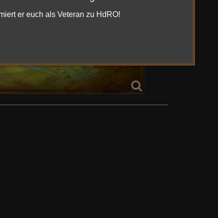
rmiert er euch als Veteran zu HdRO!