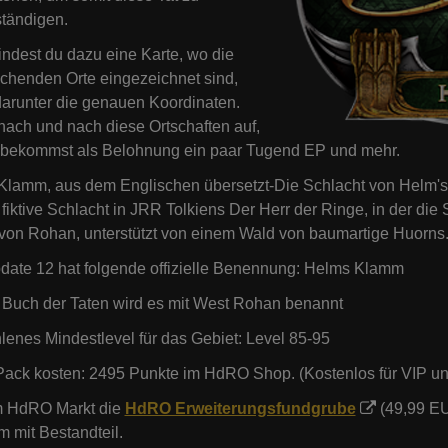
ständigen.
indest du dazu eine Karte, wo die
chenden Orte eingezeichnet sind,
arunter die genauen Koordinaten.
ach und nach diese Ortschaften auf,
 bekommst als Belohnung ein paar Tugend EP und mehr.
lamm, aus dem Englischen übersetzt-Die Schlacht von Helm's
e fiktive Schlacht in JRR Tolkiens Der Herr der Ringe, in der di
on Rohan, unterstützt von einem Wald von baumartige Huorns
ate 12 hat folgende offizielle Benennung: Helms Klamm
 Buch der Taten wird es mit West Rohan benannt
enes Mindestlevel für das Gebiet: Level 85-95
ack kosten: 2495 Punkte im HdRO Shop. (Kostenlos für VIP und
m HdRO Markt die
HdRO Erweiterungsfundgrube
(49,99 EU
 mit Bestandteil.