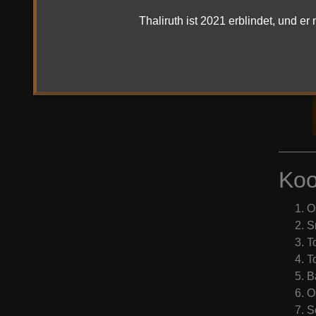
Thaliruth ist 2021 erblindet, und 
Koo
O
S
T
T
B
O
S