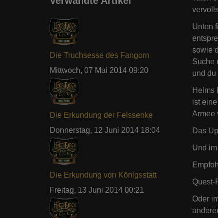
Verwandte Artikel
vervoll
Unten f
entspre
sowie d
Die Truchsesse des Fangorn
Suche n
Mittwoch, 07 Mai 2014 09:20
und du
Helms K
ist ein
Armee v
Die Erkundung der Felssenke
Donnerstag, 12 Juni 2014 18:04
Das Upd
Und im
Empfohl
Die Erkundung von Königsstatt
Quest-P
Freitag, 13 Juni 2014 00:21
Oder i
anderem