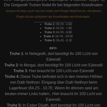
Die Gorgoroth Truhen findet Ihr bei folgenden Koordinaten:
Schaue dir dazu auch mal das Video zum Plugin WayPoint an, mit diesem
Plugin ist das aufspüren der Koordinaten ein Kinderspiel.
Truhe 1:
58.3S - 4.6E
Truhe 2:
55.0S - 7.9E
Truhe 3:
64.9S - 8.8E
Truhe 4:
18.7N - 33.5E
Truhe 5:
56.4S - 6.1E
INFO:
Truhe 1
: In Nelegroth, dort benötigt Ihr 100 Licht von
Eärendil
Truhe 2
: In Morgai, dort benötigt Ihr 100 Licht von Eärendil
Truhe 3
: Hier braucht ihr 100 Licht von Eärendil
Truhe 4:
Diese Truhe befindet sich in den inneren Höhlen
von Dath Nethryn. Eingang über Dath Nethryn beim
Lagerfeuer (64.2S - 10.7E. Wenn Ihr drinnen seid am
besten immer Links halten.. Hier braucht ihr 100 Licht von
Eärendil.
Truhe 5:
In Ceber Dùath, dort benötigt Ihr 100 Licht von