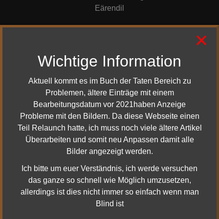
Eärendil
×
Das Licht von Eärendil baut sich in folgenden Stufen wie folgt auf
Licht
Eingehende
Eingehender
Ausgehender
Wichtige Information
Stufen
Heilung
Schaden
Schaden
10
-5%
+10%
-5%
20
-10%
+20%
-10%
Aktuell kommt es im Buch der Taten Bereich zu
30
-15%
+30%
-15%
40
-20%
+40%
-20%
Problemen, ältere Einträge mit einem
50
-25%
+50%
-25%
Bearbeitungsdatum vor 2021haben Anzeige
60
-30%
+60%
-30%
Probleme mit den Bildern. Da diese Webseite einen
70
-35%
+70%
-35%
80
-40%
+80%
-40%
Teil Relaunch hatte, ich muss noch viele ältere Artikel
90
-45%
+90%
-45%
Überarbeiten und somit neu Anpassen damit alle
100
-50%
+100%
-50%
Bilder angezeigt werden.
Ich bitte um euer Verständnis, ich werde versuchen
das ganze so schnell wie Möglich umzusetzen,
allerdings ist dies nicht immer so einfach wenn man
Du bist der Meinung hier stimmt etwas nicht? Oder du hast
Blind ist
irgendwelche Fragen?