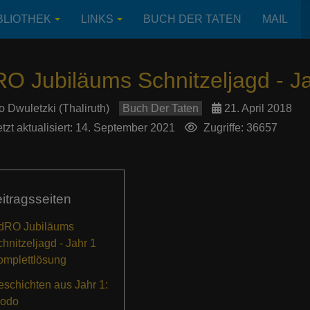
BLIOTHEK
LINKS
BUCH DER TATEN
MAIL
O Jubiläums Schnitzeljagd - J
o Dwuletzki (Thaliruth)
Buch Der Taten
21. April 2018
tzt aktualisiert: 14. September 2021
Zugriffe: 36657
itragsseiten
dRO Jubiläums
hnitzeljagd - Jahr 1
omplettlösung
schichten aus Jahr 1:
rodo