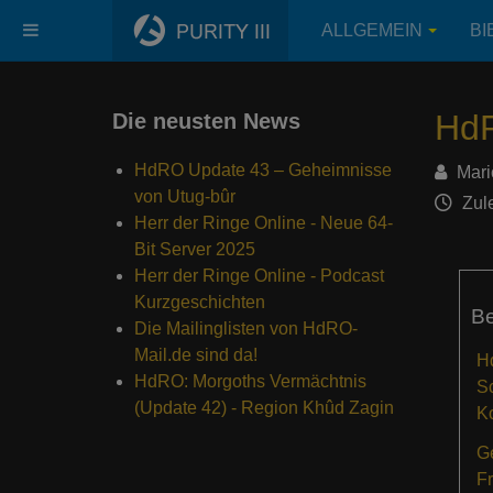
ALLGEMEIN
BI
HdR
Die neusten News
HdRO Update 43 – Geheimnisse
Mari
von Utug-bûr
Zule
Herr der Ringe Online - Neue 64-
Bit Server 2025
Herr der Ringe Online - Podcast
Kurzgeschichten
Be
Die Mailinglisten von HdRO-
Mail.de sind da!
H
HdRO: Morgoths Vermächtnis
Sc
(Update 42) - Region Khûd Zagin
K
Ge
F