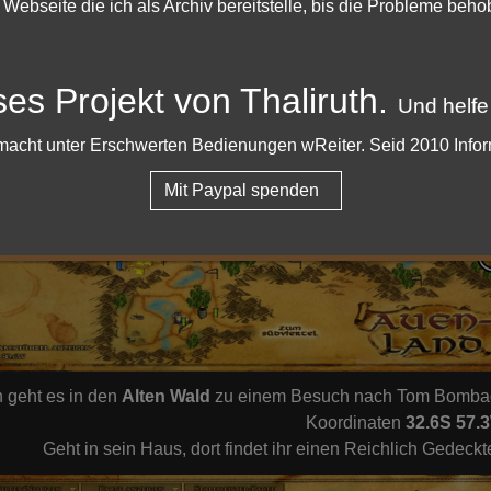
e Webseite die ich als Archiv bereitstelle, bis die Probleme beh
ses Projekt von Thaliruth.
Und helfe
er macht unter Erschwerten Bedienungen wReiter. Seid 2010 Info
Mit Paypal spenden
 geht es in den
Alten Wald
zu einem Besuch nach Tom Bombadil.
Koordinaten
32.6S 57.
Geht in sein Haus, dort findet ihr einen Reichlich Gedeckt