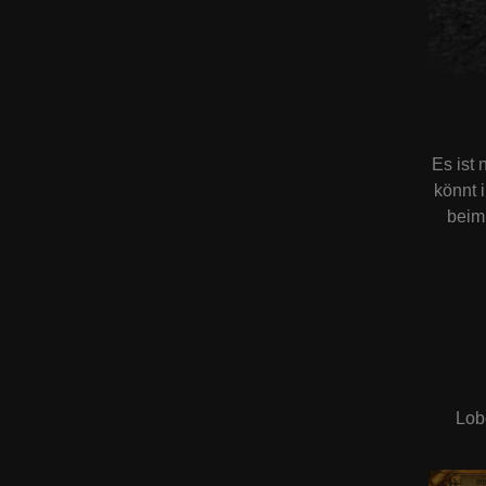
Es ist 
könnt 
beim
Lob