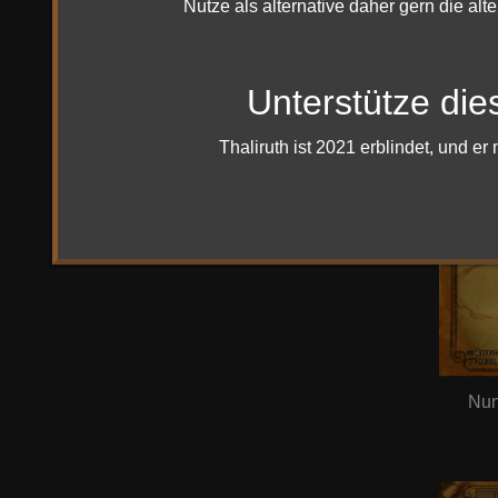
Nutze als alternative daher gern die alt
Unterstütze die
Thaliruth ist 2021 erblindet, und 
Nun