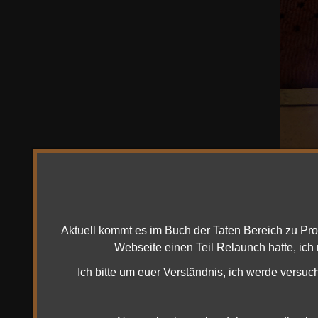
Aktuell kommt es im Buch der Taten Bereich zu Pr
Webseite einen Teil Relaunch hatte, ich
Als n
Ich bitte um euer Verständnis, ich werde versuc