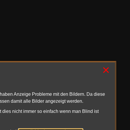
×
1haben Anzeige Probleme mit den Bildern. Da diese
ssen damit alle Bilder angezeigt werden.
ese findet ihr auch im
Auenland in Langfurch
 64.4W
t dies nicht immer so einfach wenn man Blind ist
 Emote
/tätscheln
aus