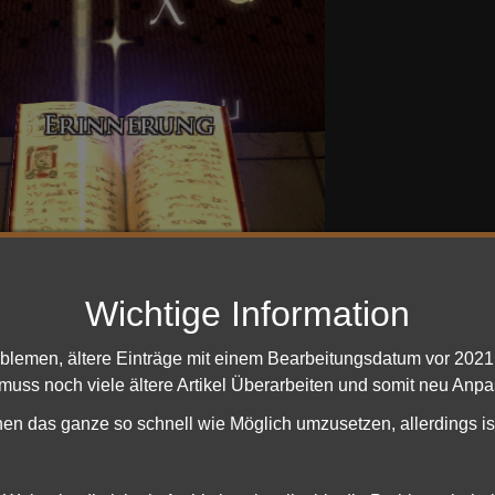
Wichtige Information
oblemen, ältere Einträge mit einem Bearbeitungsdatum vor 202
 muss noch viele ältere Artikel Überarbeiten und somit neu Anpa
ächstes müssen wir die Hunde von Bauer Maggots Streicheln, di
bei den Koordinaten
34.3S
hen das ganze so schnell wie Möglich umzusetzen, allerdings is
Um die Hunde zu Streicheln führt ihr das