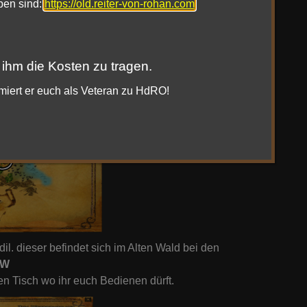
oben sind:
https://old.reiter-von-rohan.com
 ihm die Kosten zu tragen.
rmiert er euch als Veteran zu HdRO!
 dieser befindet sich im Alten Wald bei den
3W
en Tisch wo ihr euch Bedienen dürft.