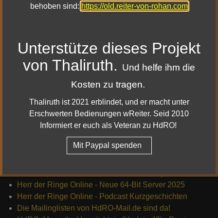
behoben sind:
https://old.reiter-von-rohan.com
|
|
Impressum & Datenschutz
Facebook
Unterstütze dieses Projekt
|
|
Youtube
Twitter
von Thaliruth.
Und helfe ihm die
|
Twitch
Discord
Kosten zu tragen.
© 2010 - 2022 Reiter von Rohan
Thaliruth ist 2021 erblindet, und er macht unter
Erschwerten Bedienungen wReiter. Seid 2010
Informiert er euch als Veteran zu HdRO!
Mit Paypal spenden
Die neusten News
HdRO Update 43 – Geheimnisse von Utug-bûr
Herr der Ringe Online - Neue 64-Bit Server 2025
Herr der Ringe Online - Podcast Kurzgeschichten
Die Mailinglisten von HdRO-Mail.de sind da!