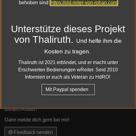
behoben sind:
https://old.reiter-von-rohan.com
Koordinaten
Unterstütze dieses Projekt
von Thaliruth.
Shakhajât – 40.0S 113.7W
Und helfe ihm die
Borkordh – 43.2S 110.4W
Kosten zu tragen.
Stazg Vozag – 39.8S 112.6W
Akhaldarâg – 42.6S 114.7W
Thaliruth ist 2021 erblindet, und er macht unter
Adkhât-Zahhar, die Häuser der Ruhe – 38.7S 115.0W
Erschwerten Bedienungen wReiter. Seid 2010
Bárgstad – 44.2S 113.8W
Informiert er euch als Veteran zu HdRO!
Mur Shatraug, das Hexentor – 37.9S 111.8W
Mit Paypal spenden
Dir sind Fehler aufgefallen, oder du hast Ergänzungen zu
diesem Artikel?
Dann melde dich gern bei mir!
Feedback senden