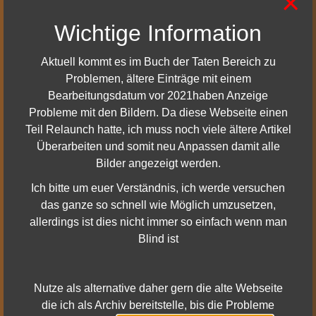
×
Mur Shatraug, das Hexentor
Wichtige Information
Mur Shatraug wurde vor langer Zeit von den Angmarim in
den Berghang hineingebaut. Auf diesem Weg konnten sie
Aktuell kommt es im Buch der Taten Bereich zu
Gundabad durch einen Tunnel betreten, der sich in den
Problemen, ältere Einträge mit einem
höchsten Teil der Grube des Steinschlundloch bohrte.
Bearbeitungsdatum vor 2021haben Anzeige
Probleme mit den Bildern. Da diese Webseite einen
Teil Relaunch hatte, ich muss noch viele ältere Artikel
Übersichtskarte
Überarbeiten und somit neu Anpassen damit alle
Bilder angezeigt werden.
Ich bitte um euer Verständnis, ich werde versuchen
das ganze so schnell wie Möglich umzusetzen,
allerdings ist dies nicht immer so einfach wenn man
Blind ist
Nutze als alternative daher gern die alte Webseite
die ich als Archiv bereitstelle, bis die Probleme