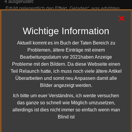
4 ausgerüstet:
Erhält gelegentlich den Effekt „Geladen“, was erhöhten
×
kritischen Schaden verursacht und „Anhaltender Blitz“
kostenlos macht.
Wichtige Information
+40 % Schaden bei „Anhaltender Blitz“.
Pro ausgerüstete „Einsamer Donner“-Eigenschaft +2 %
Aktuell kommt es im Buch der Taten Bereich zu
Blitzschaden.
Problemen, ältere Einträge mit einem
Bearbeitungsdatum vor 2021haben Anzeige
Neue Set-Boni
Probleme mit den Bildern. Da diese Webseite einen
Teil Relaunch hatte, ich muss noch viele ältere Artikel
2 ausgerüstet:
Überarbeiten und somit neu Anpassen damit alle
„Frostige Phrasen“ können unabhängig von
Bilder angezeigt werden.
Einstimmungen angewendet werden und gewähren –30 %
Ich bitte um euer Verständnis, ich werde versuchen
auf Bewegungsgeschwindigkeit, nachdem ein Ziel
das ganze so schnell wie Möglich umzusetzen,
Schaden genommen hat.
allerdings ist dies nicht immer so einfach wenn man
Blind ist
3 ausgerüstet:
+25 % kritischer Multiplikator für „Sturmwut“.
Erhöhte Chance für kritischen Treffer.