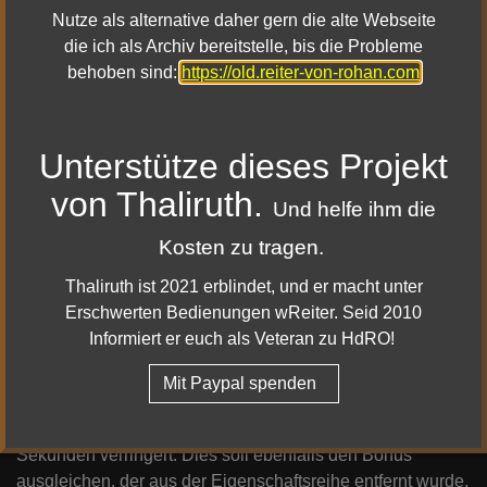
Nutze als alternative daher gern die alte Webseite
die ich als Archiv bereitstelle, bis die Probleme
4 ausgerüstet:
behoben sind:
https://old.reiter-von-rohan.com
Erhält gelegentlich den Effekt „Geladen“, was
„Anhaltender Blitz“ kostenlos macht und verursacht, dass
„Wesen des Sturms“ gelegentlich 50 % mehr Schaden
Unterstütze dieses Projekt
verursacht.
Pro ausgerüstete „Einsamer Donner“-Eigenschaft +3 %
von Thaliruth.
Und helfe ihm die
Blitz- und Frostschaden.
„Beruhigender Vers“ erhöht Bewegungsgeschwindigkeit
Kosten zu tragen.
um 20 %.
Thaliruth ist 2021 erblindet, und er macht unter
Erschwerten Bedienungen wReiter. Seid 2010
Fertigkeiten
Informiert er euch als Veteran zu HdRO!
Anhaltender Blitz
– Erhöhter Schaden, der den Bonus
Mit Paypal spenden
ausgleicht, der aus der Eigenschaftsreihe entfernt wurde.
Schockierende Worte
– Abklingzeit wurde von 25 auf 20
Sekunden verringert. Dies soll ebenfalls den Bonus
ausgleichen, der aus der Eigenschaftsreihe entfernt wurde.