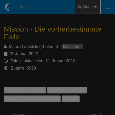
Suchen
Mission - Die vorherbestimmte
Falle
Mario Dwuletzki (Thaliruth)
Missionen
22. Januar 2022
Zuletzt aktualisiert: 31. Januar 2022
Zugriffe: 5959
Buch der Taten - Allgemein
Instanzen & Scharmützel
Update 31 - Schicksal von Gundabad
Missionen