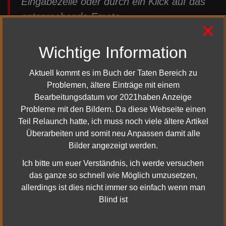
Eingabezeile oder durch ein Klick auf das
entsprechende Emote.
×
Wichtige Information
Die Rätsel
Aktuell kommt es im Buch der Taten Bereich zu
Problemen, ältere Einträge mit einem
Für diese Mission / Instanz / Quest
Bearbeitungsdatum vor 2021haben Anzeige
wurden 2 neue Rätsel zur "
Rätsel der
Probleme mit den Bildern. Da diese Webseite einen
verlassenen Herberge
" hinzugefügt.
Teil Relaunch hatte, ich muss noch viele ältere Artikel
Einmal Nr. 84 und einmal Nr. 85. Diese
Überarbeiten und somit neu Anpassen damit alle
Bilder angezeigt werden.
wurden entsprechen dem Guide /
Ich bitte um euer Verständnis, ich werde versuchen
Komplettlösung hinzugefügt. Und sind
das ganze so schnell wie Möglich umzusetzen,
Bestandteil für diese Mission. Zur
allerdings ist dies nicht immer so einfach wenn man
schnelleren Orientierung siehe unten.
Blind ist