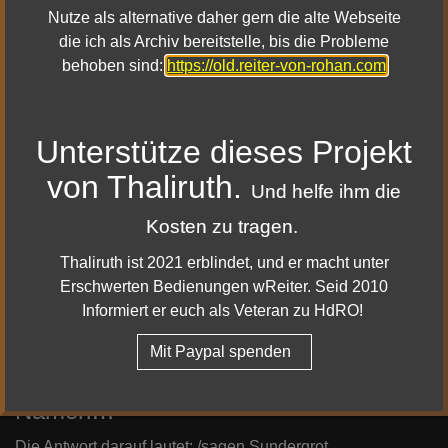
Nutze als alternative daher gern die alte Webseite
Sie singen Lieder von mir, aber keiner
die ich als Archiv bereitstelle, bis die Probleme
behoben sind:
https://old.reiter-von-rohan.com
hat jemals meine Türen gesehen. Sag
meinen Namen…
Die Antwort darauf lautet: /sagen Thafar-gathol
Unterstütze dieses Projekt
von Thaliruth.
Und helfe ihm die
Ich bin der Unsterbliche. Sag meinen
Kosten zu tragen.
Namen…
Thaliruth ist 2021 erblindet, und er macht unter
Die Antwort darauf lautet: /sagen Durin
Erschwerten Bedienungen wReiter. Seid 2010
Informiert er euch als Veteran zu HdRO!
Mit Paypal spenden
Ich bin der Anfang und das Ende der
Grauhammer-Aufstands. Sag meinen
Namen…
Die Antwort darauf lautet: /sagen Sundergrot