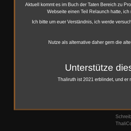
Aktuell kommt es im Buch der Taten Bereich zu Pr
Hinwei
Webseite einen Teil Relaunch hatte, ich
Sollte 
Ich bitte um euer Verständnis, ich werde versuc
Abklin
Bedeute
Nutze als alternative daher gern die alt
Um mich
HdRO Sh
Ich (Ma
Unterstütze die
anzubie
Ihr zah
Thaliruth ist 2021 erblindet, und 
Kauf 
Es kön
(Du wir
Schreib
ThaliCo