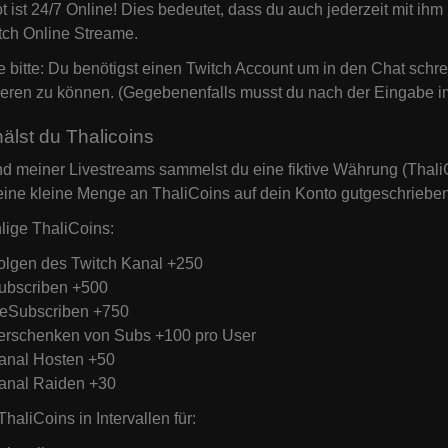
t ist 24/7 Online! Dies bedeutet, dass du auch jederzeit mit ihm
tch Online Streame.
 bitte: Du benötigst einen Twitch Account um in den Chat schr
ieren zu können. (Gegebenenfalls musst du nach der Eingabe i
älst du Thalicoins
 meiner Livestreams sammelst du eine fiktive Währung (ThaliC
ine kleine Menge an ThaliCoins auf dein Konto gutgeschrieben
ige ThaliCoins:
olgen des Twitch Kanal +250
ubscriben +500
eSubscriben +750
erschenken von Subs +100 pro User
anal Hosten +50
anal Raiden +30
haliCoins in Intervallen für: