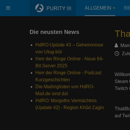
ALLGEMEIN
BI
Tha
Die neusten News
HdRO Update 43 – Geheimnisse
Mari
von Utug-bûr
Zule
Herr der Ringe Online - Neue 64-
Bit Server 2025
Herr der Ringe Online - Podcast
Willkom
Kurzgeschichten
Steam G
Die Mailinglisten von HdRO-
Twitch
Mail.de sind da!
HdRO: Morgoths Vermächtnis
(Update 42) - Region Khûd Zagin
ThaliBo
auf Twi