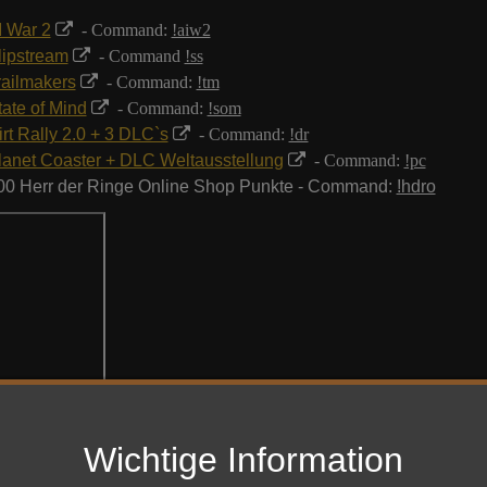
I War 2
- Command:
!aiw2
lipstream
- Command
!ss
railmakers
- Command:
!tm
tate of Mind
- Command:
!som
irt Rally 2.0 + 3 DLC`s
- Command:
!dr
lanet Coaster + DLC Weltausstellung
- Command:
!pc
00 Herr der Ringe Online Shop Punkte - Command:
!hdro
Wichtige Information