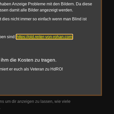
1haben Anzeige Probleme mit den Bildern. Da diese
ssen damit alle Bilder angezeigt werden.
fehle angezeigt werden, (Befehl ist noch in der
t dies nicht immer so einfach wenn man Blind ist
ht mehr zur Verfügung steht!
oben sind:
https://old.reiter-von-rohan.com
ie darauf, dass die hier angebotenen Steam oder
icht Funktionieren eines Keys euch Ersatz
 ihm die Kosten zu tragen.
rmiert er euch als Veteran zu HdRO!
en.
 zugeschaut hast!)
ns um dir anzeigen zu lassen, wie viele
.