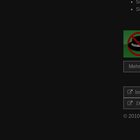
S
S
Mehr 
Imp
Di
© 2010