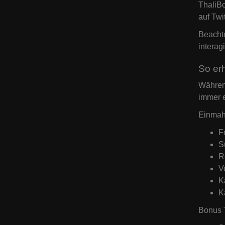
ThaliBo
auf Twi
Beachte
interag
So erh
Während
immer e
Einmahl
F
S
R
V
K
K
Bonus T