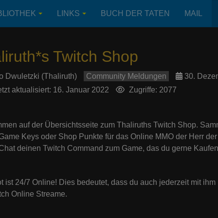
BLIOTHEK
LINKS
BUCH DER TATEN
MAIL
liruth*s Twitch Shop
o Dwuletzki (Thaliruth)
Community Meldungen
30. Deze
tzt aktualisiert: 16. Januar 2022
Zugriffe: 2077
men auf der Übersichtsseite zum Thaliruths Twitch Shop. Samm
ame Keys oder Shop Punkte für das Online MMO der Herr der R
 Chat deinen Twitch Command zum Game, das du gerne Kaufen
t ist 24/7 Online! Dies bedeutet, dass du auch jederzeit mit ihm
tch Online Streame.