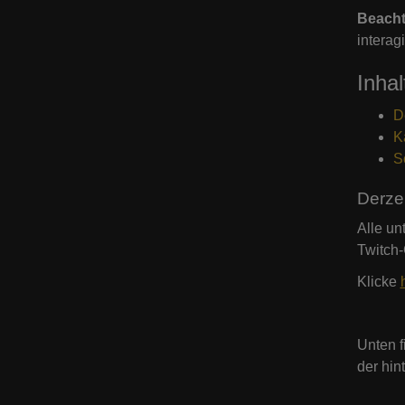
Beacht
interag
Inhal
D
K
S
Derze
Alle un
Twitch
Klicke
Unten 
der hin