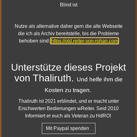
426.
Blind ist
Der Kurator bietet jetzt Begleiter-Zaumzeug und
Ross-Harnische für die Herstellung von
Einrichtungsgegenständen mithilfe Eurer Fertigkeiten
Nutze als alternative daher gern die alte Webseite
an.
die ich als Archiv bereitstelle, bis die Probleme
Die folgenden Beorninger-Rüstungsgarnituren
behoben sind:
https://old.reiter-von-rohan.com
zählen nun nicht mehr als mittlere, sondern als
schwere Rüstungen. Ihr Aussehen ist jedoch
unverändert geblieben. Rüstung des Hirsches,
Unterstütze dieses Projekt
Rüstung der Bestie von Glân Vraig, Rüstung des
von Thaliruth.
Bollwerks von Glân Vraig, Rüstung des
Und helfe ihm die
donnerhallenden Gebrülls, Rüstung der Osgiliath-
Kosten zu tragen.
Klaue, Rüstung des Osgiliath-Fells, Rüstung des
Osgiliath-Schreis.
Thaliruth ist 2021 erblindet, und er macht unter
Die inspirierte Attributsersatz-Schriftrolle „Schaden
Erschwerten Bedienungen wReiter. Seid 2010
durch Winterkälte“ für den Runenbewahrer richtet
Informiert er euch als Veteran zu HdRO!
nun Frostschaden an. Der Tooltip des Gegenstands
wurde entsprechend angepasst.
Mit Paypal spenden
Talgefertigte (Stufe 6) und niedere talgefertigte (Stufe