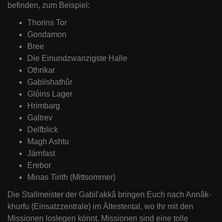
befinden, zum Beispiel:
Thorins Tor
Gondamon
Bree
Die Einundzwanzigste Halle
Othrikar
Gabilshathûr
Glóins Lager
Hrimbarg
Galtrev
Delfblick
Magh Ashtu
Járnfast
Erebor
Minas Tirith (Mittsommer)
Die Stallmeister der Gabil'akkâ bringen Euch nach Annâk-
khurfu (Einsatzzentrale) im Ältestental, wo Ihr mit den
Missionen loslegen könnt. Missionen sind eine tolle