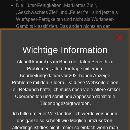
Die Hüter-Fertigkeiten „Markiertes Ziel“,
„Geschwächtes Ziel“ und „Feuer frei“ sind jetzt als
Wurfspeer-Fertigkeiten und nicht als Wurfspeer-
Gambits klassifiziert. Das ändert nichts an der
×
Funktionsweise der Eigenschaft „Nutze den
Augenblick“.
Wichtige Information
Gegenstände
Aktuell kommt es im Buch der Taten Bereich zu
Das angelaufene Siegel von Gondor landet jetzt im
Problemen, ältere Einträge mit einem
Tausch-Sammelbeutel.
Bearbeitungsdatum vor 2021haben Anzeige
Helme des Elite-Wilderland-Scharmützlers wurden
Probleme mit den Bildern. Da diese Webseite einen
zu Bundhauben umbenannt, um sie an den
Teil Relaunch hatte, ich muss noch viele ältere Artikel
Rezeptnamen anzugleichen.
Überarbeiten und somit neu Anpassen damit alle
Rüstung und Geschmeide aus Abenteurer- und
Bilder angezeigt werden.
Reisenden-Schatzkästchen liegen jetzt maximal +2
Stufen über der Charakterstufe.
Ich bitte um euer Verständnis, ich werde versuchen
Abenteurer-Ausrüstung, die auf Stufe 130 geöffnet
das ganze so schnell wie Möglich umzusetzen,
wird, hat nun Gegenstandsstufe 424 mit Chance auf
allerdings ist dies nicht immer so einfach wenn man