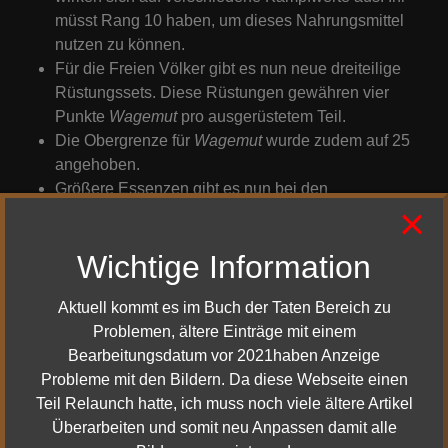
müsst Rang 10 haben, um dieses Nahrungsmittel
nutzen zu können.
Für die Freien Völker gibt es nun neue dreiteilige
Rüstungssets. Diese Rüstungen gewähren vier
Punkte
Wagemut
pro ausgerüstetem Teil.
Die Obergrenze für
Wagemut
wurde zudem auf 25
angehoben.
Größere Essenzen gibt es nun bei den
×
Ausrüstungshändlern in Glan Vraig und Osgiliath.
PvMP - Essenzen, die im Ausrüstungsfeld gebunden
Wichtige Information
werden, binden den Gegenstand, der ausgerüstet
wird.
Aktuell kommt es im Buch der Taten Bereich zu
Das Lesezeichen für Taten in den Ettenöden ist nicht
Problemen, ältere Einträge mit einem
mehr Teil der Registerkarte für Eriador aus dem Buch
Bearbeitungsdatum vor 2021haben Anzeige
der Taten, sondern gehört zur neuen Registerkarte
Probleme mit den Bildern. Da diese Webseite einen
„Der Krieg“. Für beide Seiten gibt es einige neue
Teil Relaunch hatte, ich muss noch viele ältere Artikel
Taten, die in Osgiliath spielen.
Überarbeiten und somit neu Anpassen damit alle
Ihr könnt ab sofort bis zu 15.000 Anerkennungen