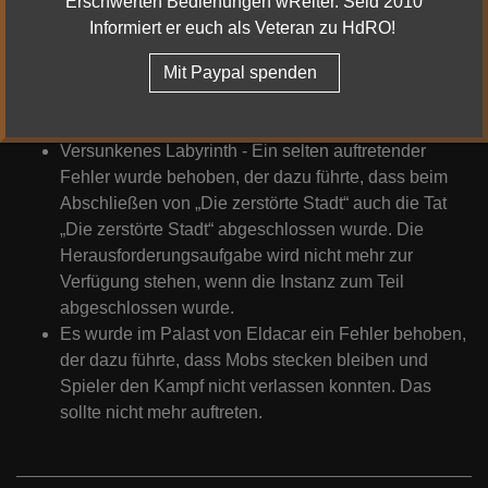
Erschwerten Bedienungen wReiter. Seid 2010
Spiegelteich in Bruchtal hinzugefügt.
Informiert er euch als Veteran zu HdRO!
Rückeroberung von Pelargir: Für epische Feinde in
den Nebenzielen gibt nun ein Countdown an, über
Mit Paypal spenden
welchen Zeitraum man für diesen Feind Platin-
Belohnungen erhalten kann.
Versunkenes Labyrinth - Ein selten auftretender
Fehler wurde behoben, der dazu führte, dass beim
Abschließen von „Die zerstörte Stadt“ auch die Tat
„Die zerstörte Stadt“ abgeschlossen wurde. Die
Herausforderungsaufgabe wird nicht mehr zur
Verfügung stehen, wenn die Instanz zum Teil
abgeschlossen wurde.
Es wurde im Palast von Eldacar ein Fehler behoben,
der dazu führte, dass Mobs stecken bleiben und
Spieler den Kampf nicht verlassen konnten. Das
sollte nicht mehr auftreten.