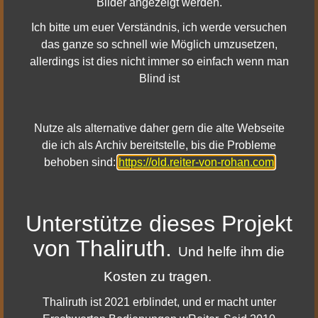
Bilder angezeigt werden.
haben.
Ich bitte um euer Verständnis, ich werde versuchen
das ganze so schnell wie Möglich umzusetzen,
allerdings ist dies nicht immer so einfach wenn man
Blind ist
Aufgaben und Instanzen
Es wurden an mehreren Orten in West-Rohan und
Nutze als alternative daher gern die alte Webseite
Gondor Lagerplatzfeuer hinzugefügt.
die ich als Archiv bereitstelle, bis die Probleme
Das Angeln in Ost-Gondor sollte nun die richtigen
behoben sind:
https://old.reiter-von-rohan.com
Belohnungen gewähren.
Osgiliath - Versunkenes Labyrinth - Die Fertigkeit
Schneller Tod der Krieger-Abscheulichkeit ist nur so
Unterstütze dieses Projekt
lange aktiv, wie dieser sich im Kampf befindet.
von Thaliruth.
Osgiliath - „Versunkenes Labyrinth“-Instanz: Die
Und helfe ihm die
Fertigkeit
Giftiger Atem
wurde neu ausbalanciert.
Kosten zu tragen.
„Zwischenspiel: Der letzte Marsch der Ents“ sollte
nun korrekt abgeschlossen werden können.
Thaliruth ist 2021 erblindet, und er macht unter
Die Instanz „Die Gefährten brechen auf“ wurde dem