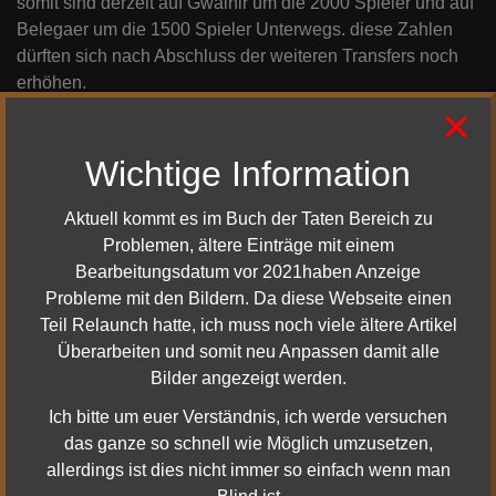
somit sind derzeit auf Gwaihir um die 2000 Spieler und auf
Belegaer um die 1500 Spieler Unterwegs. diese Zahlen
dürften sich nach Abschluss der weiteren Transfers noch
erhöhen.
×
Auch schrieb Fr. Peters das die neue Hardware bereits vor
Ort ist und das nun alles entsprechend vorbereitet wird.
Wichtige Information
Somit soll im laufe der nächsten Woche auf Bullroarer ein
sogenannter Stresstest anlaufen um die neue Hardware zu
Aktuell kommt es im Buch der Taten Bereich zu
Testen. Dazu werden weitere Ankündigungen erfolgen. Die
Problemen, ältere Einträge mit einem
neue Serverhardware soll zudem noch vor dem 26.11.2015
Bearbeitungsdatum vor 2021haben Anzeige
in Einsatz kommen. Das wäre sogar noch vor dem
Probleme mit den Bildern. Da diese Webseite einen
Update17.
Teil Relaunch hatte, ich muss noch viele ältere Artikel
Auch wird es in Zukunft kleinere Freischaltungen der
Überarbeiten und somit neu Anpassen damit alle
verbliebenen Welten geben, wenn jemand z.b. von Gwaihir
Bilder angezeigt werden.
nach Bele oder woanders hin möchte weil er sich dort nicht
Ich bitte um euer Verständnis, ich werde versuchen
wohl fühlt. Dazu wird es entsprechend auch noch eine
das ganze so schnell wie Möglich umzusetzen,
Ankündigung geben. Diese Transfers werden dann mit
allerdings ist dies nicht immer so einfach wenn man
Übertragungsmünzen erledigt. Pro Account sollen davon 3