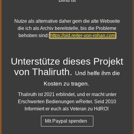
Blind ist
zur Verfügung stehen. Das bedeutet ihr könnt Maximal 3
Charaktere auf andere Server verschieben. Eine
Detaillierte Ankündigung auf Deutsch wird es dazu mit
Nutze als alternative daher gern die alte Webseite
Sicherheit demnächst noch geben.
die ich als Archiv bereitstelle, bis die Probleme
behoben sind:
https://old.reiter-von-rohan.com
Unterstütze dieses Projekt
von Thaliruth.
Und helfe ihm die
Mehr Details dazu
Kosten zu tragen.
Thaliruth ist 2021 erblindet, und er macht unter
Erschwerten Bedienungen wReiter. Seid 2010
|
|
Impressum & Datenschutz
Facebook
Informiert er euch als Veteran zu HdRO!
|
|
Youtube
Twitter
Mit Paypal spenden
|
Twitch
Discord