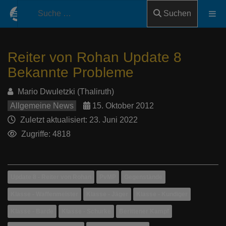
Suchen
Reiter von Rohan Update 8
Bekannte Probleme
Mario Dwuletzki (Thaliruth)
Allgemeine News
15. Oktober 2012
Zuletzt aktualisiert: 23. Juni 2022
Zugriffe: 4818
Update 8 - Reiter von Rohan
PvMP
Gegenstände
Klasse - Waffenmeister
Klasse - Jäger
Klasse - Kundiger
Klasse - Barde
Klasse - Schurke
Berittener Kampf