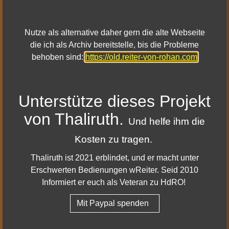
Kundige
Einige Fertigkeiten erscheinen manchmal grau,
Nutze als alternative daher gern die alte Webseite
obwohl sie einsatzbereit oder nutzbar sind.
die ich als Archiv bereitstelle, bis die Probleme
behoben sind:
https://old.reiter-von-rohan.com
Jäger
Wenn die Eigenschaft „Stachelhindernis“ einem
Schnellzugriffsfeld zugewiesen ist, wird der
Unterstütze dieses Projekt
Schaden-über-Zeit des „Stachelpfeils“ keinen
von Thaliruth.
Schaden verursachen.
Und helfe ihm die
Barde
Kosten zu tragen.
Wenn die vier Eigenschaften des „Schützers des
Thaliruth ist 2021 erblindet, und er macht unter
Gesangs“ Schnellzugriffsfeldern zugewiesen sind
Erschwerten Bedienungen wReiter. Seid 2010
und der Spieler verfällt in die „Kriegsrede“, wird die
Informiert er euch als Veteran zu HdRO!
„Hymne des Dritten Zeitalters“ nicht zur „Hymne des
Mit Paypal spenden
Dritten Zeitalters (Kriegsrede)“.