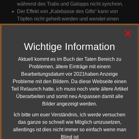
während des Trabs und Galopps nicht synchron.
Der Effekt von „Kalebasse des Gifts“ kann von
Töpfen nicht geheilt werden und wendet einen
Flammeneffekt auf den Charakter an.
×
Wichtige Information
Klang & Grafik
Aktuell kommt es im Buch der Taten Bereich zu
Verschiedene NSCs in der Spielwelt lassen keine
Problemen, ältere Einträge mit einem
Klangeffekte mehr ertönen.
Bearbeitungsdatum vor 2021haben Anzeige
Es gibt Unstimmigkeiten bei der Fernsicht und bei
Probleme mit den Bildern. Da diese Webseite einen
der Sicht auf Städte oder Landschaften aus der
Teil Relaunch hatte, ich muss noch viele ältere Artikel
Ferne.
Überarbeiten und somit neu Anpassen damit alle
Bilder angezeigt werden.
Klassen (gilt, während der
Ich bitte um euer Verständnis, ich werde versuchen
das ganze so schnell wie Möglich umzusetzen,
Charakter abgesessen ist)
allerdings ist dies nicht immer so einfach wenn man
Blind ist