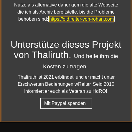
Nutze als alternative daher gern die alte Webseite
die ich als Archiv bereitstelle, bis die Probleme
behoben sind:
https://old.reiter-von-rohan.com
Unterstütze dieses Projekt
Mehr Details dazu
von Thaliruth.
Und helfe ihm die
Kosten zu tragen.
|
|
Impressum & Datenschutz
Facebook
Thaliruth ist 2021 erblindet, und er macht unter
|
|
Youtube
Twitter
Erschwerten Bedienungen wReiter. Seid 2010
|
Twitch
Informiert er euch als Veteran zu HdRO!
Discord
© 2010 - 2022 Reiter von Rohan
Mit Paypal spenden