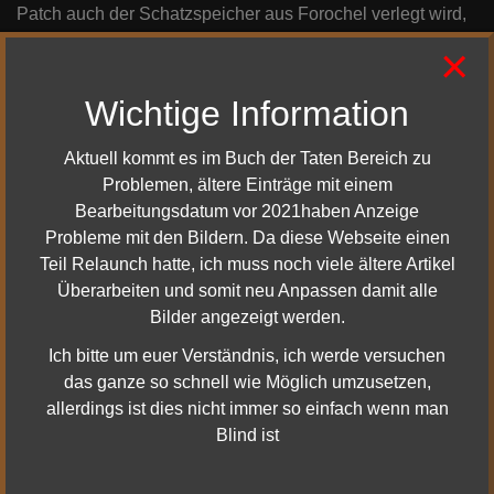
Patch auch der Schatzspeicher aus Forochel verlegt wird,
denn man derzeit nicht erreichen kann ist noch unbekannt.
×
Frelorn hatte in einen seiner Streams Angekündigt das
man den Schatzspeicher in einem späterem Patch
Wichtige Information
versetzten möchte. Auch war auch Bullroarer zu oben
genannten Update Änderungen am Musik System vor
Aktuell kommt es im Buch der Taten Bereich zu
genommen, aber ob diese ebenfalls heute in Kraft treten ist
Problemen, ältere Einträge mit einem
unbekannt.
Bearbeitungsdatum vor 2021haben Anzeige
Probleme mit den Bildern. Da diese Webseite einen
Die Offiziellen Patchnotes zum heutigem Update sollen
Teil Relaunch hatte, ich muss noch viele ältere Artikel
während der Downtime zur Verfügung stehen.
Überarbeiten und somit neu Anpassen damit alle
Bilder angezeigt werden.
Ich werde euch entsprechend gerne heute Abend in
Ich bitte um euer Verständnis, ich werde versuchen
meinem
Light Night Stream ab 19
Uhr entsprechend
das ganze so schnell wie Möglich umzusetzen,
Informieren, und auch gegebenenfalls die neuen
allerdings ist dies nicht immer so einfach wenn man
Änderungen zeigen was Pele und die Bedrohungen
Blind ist
angehen. Schaltet heute Abend dazu einfach ein auf
Twitch