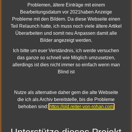
Problemen, ältere Einträge mit einem
Bearbeitungsdatum vor 2021haben Anzeige
Probleme mit den Bildern. Da diese Webseite einen
Teil Relaunch hatte, ich muss noch viele ältere Artikel
Überarbeiten und somit neu Anpassen damit alle
Bilder angezeigt werden.
Ich bitte um euer Verständnis, ich werde versuchen
das ganze so schnell wie Möglich umzusetzen,
Du bist der Meinung hier stimmt etwas nicht? Oder du hast
allerdings ist dies nicht immer so einfach wenn man
irgendwelche Fragen? Dann schreibe mir gern eine Email
Blind ist
über das
Kontakt Formular
Nutze als alternative daher gern die alte Webseite
die ich als Archiv bereitstelle, bis die Probleme
behoben sind:
https://old.reiter-von-rohan.com
Unterstütze dieses Projekt