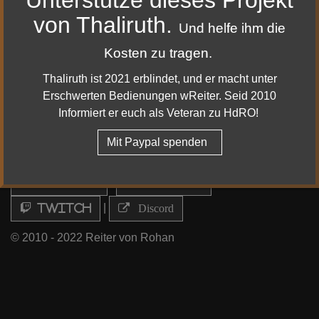
von Thaliruth.
Und helfe ihm die
Kosten zu tragen.
Thaliruth ist 2021 erblindet, und er macht unter
Erschwerten Bedienungen wReiter. Seid 2010
Mehr Details dazu
Informiert er euch als Veteran zu HdRO!
Mit Paypal spenden
|
|
Impressum & Datenschutz
Facebook
|
|
Youtube
Twitter
|
Twitch
Discord
© 2010 - 2022 Reiter von Rohan