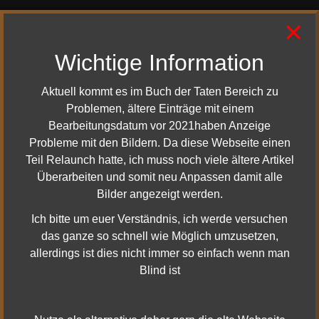
Folgende Aufgaben sind hier gelistet:
×
Level 26 Theodors Rätsel
Wichtige Information
Level 28 Gans und Ganter / Kryptisches Rätsel
Level 68 Zweites Frühstück
Aktuell kommt es im Buch der Taten Bereich zu
Problemen, ältere Einträge mit einem
Bearbeitungsdatum vor 2021haben Anzeige
Probleme mit den Bildern. Da diese Webseite einen
Du bist der Meinung hier stimmt etwas nicht? Oder du hast
Teil Relaunch hatte, ich muss noch viele ältere Artikel
irgendwelche Fragen?
Überarbeiten und somit neu Anpassen damit alle
Dann schreibe mir gern eine Email
Bilder angezeigt werden.
Kontakt Formular Öffnen
Ich bitte um euer Verständnis, ich werde versuchen
das ganze so schnell wie Möglich umzusetzen,
allerdings ist dies nicht immer so einfach wenn man
Blind ist