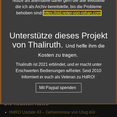
Nutze als alternative daher gern die alte Webseite
die ich als Archiv bereitstelle, bis die Probleme
behoben sind:
https://old.reiter-von-rohan.com
Mehr Details dazu
Unterstütze dieses Projekt
|
|
Impressum & Datenschutz
Facebook
von Thaliruth.
Und helfe ihm die
|
|
Youtube
Twitter
Kosten zu tragen.
|
Twitch
Discord
Thaliruth ist 2021 erblindet, und er macht unter
© 2010 - 2022 Reiter von Rohan
Erschwerten Bedienungen wReiter. Seid 2010
Informiert er euch als Veteran zu HdRO!
Mit Paypal spenden
Die neusten News
HdRO Update 43 – Geheimnisse von Utug-bûr