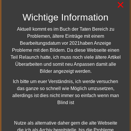
×
jedoch einmal auf der Teilnehmerliste seid, wird es farbig
aufleuchten und damit anzeigen, dass Ihr die
Wichtige Information
Voraussetzungen erfüllt habt, für den Sieg über dieses
Monster Belohnungen zu erhalten.
Aktuell kommt es im Buch der Taten Bereich zu
„Offenes Anzapfen“ bedeutet auch, dass es weniger
Problemen, ältere Einträge mit einem
Wettbewerb um wiedererscheinende Monster gibt. Das
Bearbeitungsdatum vor 2021haben Anzeige
bedeutet, keine Wartezeit bis zum Erscheinen des
Probleme mit den Bildern. Da diese Webseite einen
nächsten Wolfs, den Ihr als Erster angreifen müsst, um die
Teil Relaunch hatte, ich muss noch viele ältere Artikel
Belohnung zu erhalten. Es bedeutet außerdem, dass man
Überarbeiten und somit neu Anpassen damit alle
für die Unterstützung eines Spielers im Kampf gegen ein
Bilder angezeigt werden.
Monster nicht mehr „bestraft“ wird. Und schließlich
Ich bitte um euer Verständnis, ich werde versuchen
bedeutet das ein sozialer ablaufendes Abenteuererlebnis,
das ganze so schnell wie Möglich umzusetzen,
in dem Spieler ermutigt und belohnt werden, wenn sie
allerdings ist dies nicht immer so einfach wenn man
einander helfen.
Blind ist
Fernplünderung
Nutze als alternative daher gern die alte Webseite
Jedes Monster, jeder Gegner in den Aufgaben um Hytbold
die ich als Archiv bereitstelle, bis die Probleme