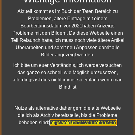
045 - Purpurnes Kristalllampenfragment (Moria, Wächter)
045 - Durins Zeichen (Moria, Wächter)
Aktuell kommt es im Buch der Taten Bereich zu
045 - Zerbrochener Rubin (Moria, Wächter)
Problemen, ältere Einträge mit einem
090 - Dol Amroth - Bankmünze (West-Gondor)
Bearbeitungsdatum vor 2021haben Anzeige
090 - Dol Amroth - Dockmünze (West-Gondor)
Probleme mit den Bildern. Da diese Webseite einen
090 - Dol Amroth - Waffenkammermünze (West-Gondor)
Teil Relaunch hatte, ich muss noch viele ältere Artikel
090 - Dol Amroth - Münze der großen Halle (West-Gondor)
Überarbeiten und somit neu Anpassen damit alle
090 - Dol Amroth - Bibliotheksmünze (West-Gondor)
Bilder angezeigt werden.
090 - Dol Amroth - Steinmetzmünze (West-Gondor)
Ich bitte um euer Verständnis, ich werde versuchen
090 - Dol Amroth - Lagerhausmünze (West-Gondor)
das ganze so schnell wie Möglich umzusetzen,
090 - Dol Amroth - Schwanenrittermünze (West-Gondor)
allerdings ist dies nicht immer so einfach wenn man
090 - Verzierter Schädel (Zentr. Gondor, Ringlotal)
Blind ist
090 - Verwittertes gondorisches Relikt (Zentr. Gondor,
Ringlotal)
090 - Makellose Holzschnitzerei (Zentr. Gondor, Ringlotal)
Nutze als alternative daher gern die alte Webseite
090 - Küstenangreifer-Schärpe (Zentr. Gondor, Dor-en-
die ich als Archiv bereitstelle, bis die Probleme
Ernil)
behoben sind:
https://old.reiter-von-rohan.com
090 - Juwelenverzierter Krummsäbel (Zentr. Gondor, Dor-
en-Ernil)