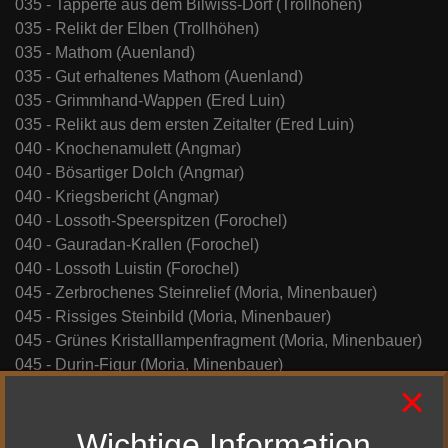
035 - Tapperte aus dem Bilwiss-Dorf (Trollhöhen)
035 - Relikt der Elben (Trollhöhen)
035 - Mathom (Auenland)
035 - Gut erhaltenes Mathom (Auenland)
035 - Grimmhand-Wappen (Ered Luin)
035 - Relikt aus dem ersten Zeitalter (Ered Luin)
040 - Knochenamulett (Angmar)
040 - Bösartiger Dolch (Angmar)
040 - Kriegsbericht (Angmar)
040 - Lossoth-Speerspitzen (Forochel)
040 - Gauradan-Krallen (Forochel)
040 - Lossoth Luistin (Forochel)
045 - Zerbrochenes Steinrelief (Moria, Minenbauer)
045 - Rissiges Steinbild (Moria, Minenbauer)
045 - Grünes Kristalllampenfragment (Moria, Minenbauer)
045 - Durin-Figur (Moria, Minenbauer)
×
045 - Ungeschliffener Moria-Adamant (Moria, Minenbauer)
045 - Abgenutzte Zwergenschnitzerei (Moria, Wächter)
Wichtige Information
045 - Rissige Zwergentafel (Moria, Wächter)