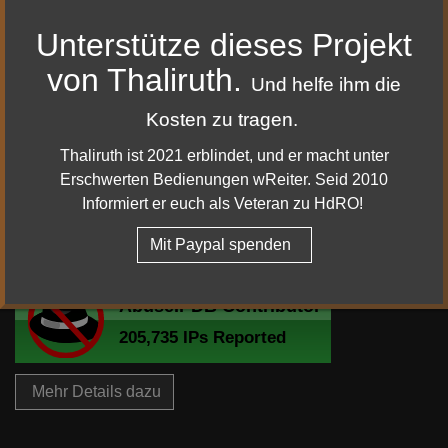
090 - Makellose Schwanenstatue (Zentr. Gondor, Dor-en-
Unterstütze dieses Projekt
Ernil)
090 - Knochenschnitzerei (Zentr. Gondor, Lebennin)
von Thaliruth.
Und helfe ihm die
090 - Goldnietenstab (Zentr. Gondor, Lebennin)
090 - Verblasstes Castamir-Medaillon (Zentr. Gondor,
Kosten zu tragen.
Lebennin)
Thaliruth ist 2021 erblindet, und er macht unter
Erschwerten Bedienungen wReiter. Seid 2010
https://www.lotro.com/forums/showthread.php?562247-
Informiert er euch als Veteran zu HdRO!
Update-15-1-2-Hotfix-Notes&goto=newpost
Mit Paypal spenden
Mehr Details dazu