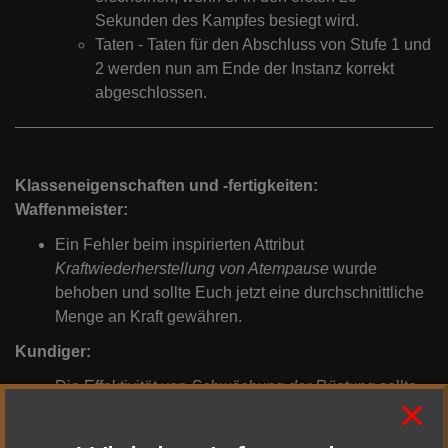
Sekunden des Kampfes besiegt wird.
Taten - Taten für den Abschluss von Stufe 1 und
2 werden nun am Ende der Instanz korrekt
abgeschlossen.
Klasseneigenschaften und -fertigkeiten:
Waffenmeister:
Ein Fehler beim inspirierten Attribut
Kraftwiederherstellung von Atempause
wurde
behoben und sollte Euch jetzt eine durchschnittliche
Menge an Kraft gewähren.
Kundiger:
Die Effektivität von
Schwächung der Rüstung
sollte
×
nun richtig angezeigt werden und die Schwächung
von
Uraltes Handwerk
verstärken.