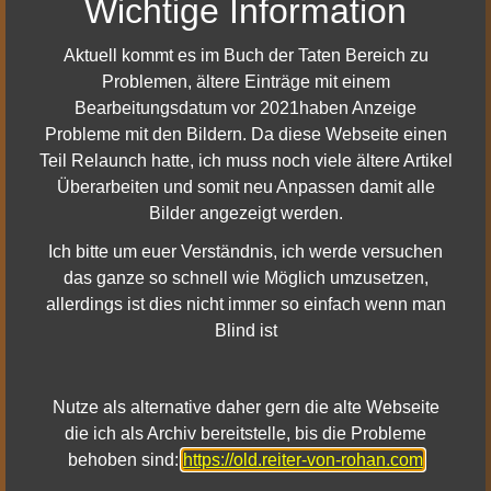
Wichtige Information
Die Kundigen-Eigenschaften
Entkräften
und
Willensstärke
können nun gleichzeitig auf
Uraltes
Aktuell kommt es im Buch der Taten Bereich zu
Handwerk
wirken.
Problemen, ältere Einträge mit einem
Kundigen mit den Eigenschaften
Entkräften
und
Bearbeitungsdatum vor 2021haben Anzeige
Willensstärke
wird ab sofort die richtige Dauer von
Probleme mit den Bildern. Da diese Webseite einen
Uraltes Handwerk
angezeigt.
Teil Relaunch hatte, ich muss noch viele ältere Artikel
Schurke:
Überarbeiten und somit neu Anpassen damit alle
Bilder angezeigt werden.
Es wurde ein Problem bei der Patzer-
Wahrscheinlichkeit des Attributs
Staub in die Augen
Ich bitte um euer Verständnis, ich werde versuchen
behoben, durch das die Effektivität der Schwächung
das ganze so schnell wie Möglich umzusetzen,
nicht richtig zunahm.
allerdings ist dies nicht immer so einfach wenn man
Blind ist
Barde:
Barden mit der Eigenschaft
Harmonische Hymnen
verbrauchen ihre Hymnen jetzt, wenn eine Coda
Nutze als alternative daher gern die alte Webseite
verwendet wird.
die ich als Archiv bereitstelle, bis die Probleme
Barden können
Harmonische Hymnen
nicht länger
behoben sind:
https://old.reiter-von-rohan.com
dazu benutzen, um drei Hymnen pro Barden für die