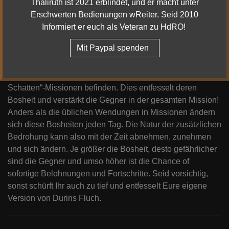
Thaliruth ist 2021 erblindet, und er macht unter
abschließt.
Erschwerten Bedienungen wReiter. Seid 2010
Informiert er euch als Veteran zu HdRO!
Was tun Sie
Mit Paypal spenden
Erkunder-Edelsteine können in Erkundersteine eingesetzt
werden, die sich am Eingang jeder der neuen „Vor dem
Schatten“-Missionen befinden. Dies entfesselt deren
Bosheit und verstärkt die Gegner in der gesamten Mission!
Anders als die üblichen Wendungen in Missionen ändern
sich diese Bosheiten jeden Tag. Die Natur der zusätzlichen
Bedrohung kann also mit der Zeit abnehmen, zunehmen
und sich ändern. Je größer die Bosheit, desto gefährlicher
sind die Gegner und umso höher ist die Chance of
sofortige Belohnungen und Fortschritte. Seid vorsichtig,
sonst schürft Ihr auch zu tief und entfesselt Eure eigene
Version von Durins Fluch.