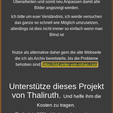
Überarbeiten und somit neu Anpassen damit alle
Bilder angezeigt werden.
Ich bitte um euer Verständnis, ich werde versuchen
das ganze so schnell wie Möglich umzusetzen,
allerdings ist dies nicht immer so einfach wenn man
Blind ist
Nutze als alternative daher gern die alte Webseite
Schließt Ihr eine Erkundung ab, erhaltet Ihr Schätze, die
die ich als Archiv bereitstelle, bis die Probleme
nächste Stufe des Erkunder-Edelsteins sowie
behoben sind:
https://old.reiter-von-rohan.com
Erkundungserlasse, die Ihr gegen verschiedene
Belohnungen eintauschen könnt. Da die Schwierigkeit von
Erkundungen, nun, schwierig sein kann, ist es ebenso
Unterstütze dieses Projekt
möglich, dass Ihr die von den Missionsgebern verkauften
Gegenstände zusammen mit weniger starken Versionen
von Thaliruth.
Und helfe ihm die
dieser Gegenstände erhaltet! Die Chance, Belohnungen
zu erhalten, die Ihr normalerweise von Tauschhändlern
Kosten zu tragen.
kauft, steigt mit der Schwierigkeit der Erkundung, die Ihr