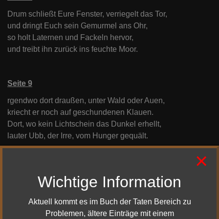
Drum schließt Eure Fenster, verriegelt das Tor,
und dringt Euch sein Gemurmel ans Ohr,
so holt Laternen und Fackeln hervor,
und treibt ihn zurück ins feuchte Moor.
Seite 9
rgendwo dort draußen, unter Wald oder Auen,
kriecht er noch auf geschundenen Klauen.
Dort, wo kein Lichtschein das Dunkel erhellt,
lauter Ubb, der Irre, vom Hunger gequält.
×
Seite 10
Wichtige Information
So bewacht Eure Mädchen und Eure Knaben,
und lasst sie sich nicht ins Moor hinauswagen.
Aktuell kommt es im Buch der Taten Bereich zu
Denn wenn es Nacht wird, finster und kalt,
Problemen, ältere Einträge mit einem