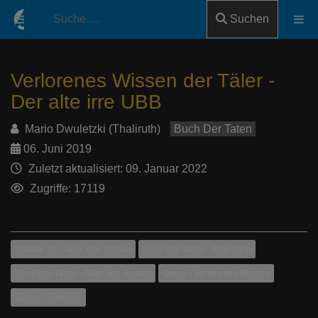
Suchen
Verlorenes Wissen der Täler -
Der alte irre UBB
Mario Dwuletzki (Thaliruth)
Buch Der Taten
06. Juni 2019
Zuletzt aktualisiert: 09. Januar 2022
Zugriffe: 17119
Update 24 - Täler des Anduin
Buch der Taten - Allgemein
Buch der Taten - Täler des Anduin
Quest - Verlorenes Wissen
Quest - Sonstige