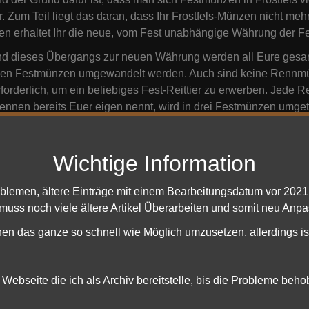
r. Zum Teil liegt das daran, dass Ihr Frostfels-Münzen nicht me
n erhaltet Ihr die neue, vom Fest unabhängige Währung der F
nd dieses Übergangs zur neuen Währung werden all Eure gesam
uen Festmünzen umgewandelt werden. Auch sind keine Rennmün
forderlich, um ein beliebiges Fest-Reittier zu erwerben. Jede
ennen bereits Euer eigen nennt, wird in drei Festmünzen umge
kation wird in eine MTX-Eintrittskarte für die Festveranstaltung
en verwenden könnt. All diese Gegenstände (zusammen mit a
fest-Münzen) landen nun auch in Eurem Tausch-Sammelbeutel, 
Wichtige Information
-Tausch-Sammelbeutels seid oder nicht. Wenn Ihr Stapel von d
 in Euer Inventar übertragen, damit sie konvertiert werden kön
oblemen, ältere Einträge mit einem Bearbeitungsdatum vor 202
 Eurem Tausch-Sammelbeutel in ihrer ursprünglichen Währung 
 muss noch viele ältere Artikel Überarbeiten und somit neu Anpa
et, wird deren Konversion vorgenommen.
hen das ganze so schnell wie Möglich umzusetzen, allerdings is
, die Herausforderungen suchen und dafür einzigartige Belohnu
 mehr, desto besser“-Taten vollbringen, für deren Abschluss sie
sehens-Eigenschaften erhalten, die das neue winterliche Julfes
e Webseite die ich als Archiv bereitstelle, bis die Probleme beh
ilt als wahre Errungenschaft und erfordert die fast tägliche Teiln