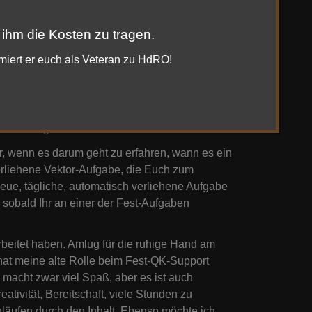
tung erwerben, um jede Aufgabe in Frostfels so oft
 einer weiteren Änderung: Alle Fest-Aufgaben
 ihm die Kosten zu tragen.
 Euch bei allen Frostfels-Aufgaben zu beweisen.
ten für die Festveranstaltung erwerben.
rmiert er euch als Veteran zu HdRO!
ewusst, dass einige Leute ihre Zeit nicht mit
schritt versprechen, und wollten damit bewirken,
tsamen Aufgaben mit einem anständigen EP-
elohnungen interessiert.
r, wenn es darum geht zu erfahren, wann es ein
verliehene Vektor-Aufgabe, die Euch zum
neue, tägliche, automatisch verliehene Aufgabe
 sobald Ihr an einer der Fest-Aufgaben
beitet haben. Amlug für die ruhige Hand am
hat meine alte Rolle beim Fest-QK-Support
acht zwar viel Spaß, aber es ist auch
tivität, Bereitschaft, viele Stunden zu
läufen durch den Inhalt. Ebenso möchte ich