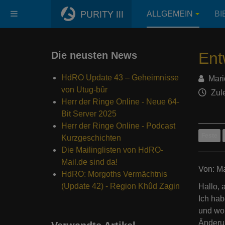
ALLGEMEIN
BI
Ent
Die neusten News
HdRO Update 43 – Geheimnisse
Mari
von Utug-bûr
Zule
Herr der Ringe Online - Neue 64-
Bit Server 2025
Herr der Ringe Online - Podcast
Feste
Kurzgeschichten
Die Mailinglisten von HdRO-
Mail.de sind da!
Von: Ma
HdRO: Morgoths Vermächtnis
(Update 42) - Region Khûd Zagin
Hallo, 
Ich hab
und wol
Änderu