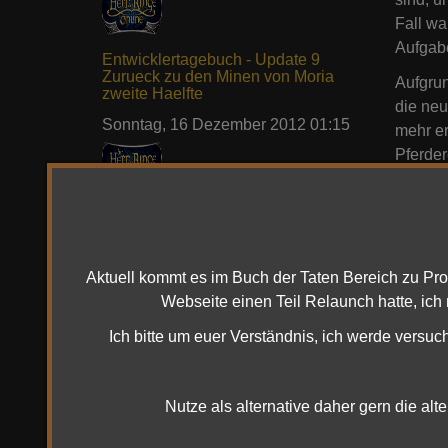
Fall wa
Aufgabe
Entwicklertagebuch - Update 9
Zurueck zu den Minen von Moria
Aufgru
zweite Haelfte
die ne
Sonntag, 16 Dezember 2012 01:15
mehr er
Pferder
Qualifi
Aufgab
Entwicklertagebuch - Das Herbstfest
Sommer
2010 - Die Heimgesuchte Erdhöhle
Premium
Freitag, 05 November 2010 14:54
Ihr sie
Aktuell kommt es im Buch der Taten Bereich zu Pr
noch in
Webseite einen Teil Relaunch hatte, ich
anmeld
Ich bitte um euer Verständnis, ich werde versuc
Spieler
der „Je
von Aus
Nutze als alternative daher gern die alt
Taten g