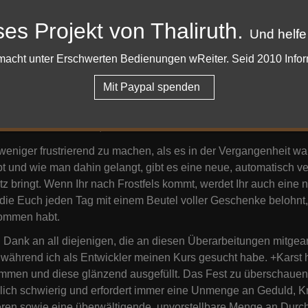
t Zeit habt, könnt Ihr auch Eintrittskarten für die Festveranstal
n immer es Euch beliebt zu wiederholen. Damit kommen wir zu
ses Projekt von Thaliruth.
Und helfe
n täglich zu absolvieren. Jeden Tag erhaltet Ihr einen Versuch,
hr eine Aufgabe wiederholen wollt, könnt Ihr im Shop Eintrittskar
er macht unter Erschwerten Bedienungen wReiter. Seid 2010 Info
rfügen alle Aufgaben nun über Erfahrungspunkte. Wir sind uns b
Mit Paypal spenden
n füllen wollen, die ihren Charakteren nicht einen gewissen Fort
n doch am Abschließen von ein paar gut bestückten, unterhal
efallen finden kann, auch wenn man sich nicht besonders für B
eniger frustrierend zu machen, als es in der Vergangenheit wa
bt und wie man dahin gelangt, gibt es eine neue, automatisch 
tz bringt. Wenn Ihr nach Frostfels kommt, werdet Ihr auch eine 
die Euch jeden Tag mit einem Beutel voller Geschenke belohnt,
nommen habt.
Dank an all diejenigen, die an diesen Überarbeitungen mitgear
 während ich als Entwickler meinen Kurs gesucht habe. +Karst 
men und diese glänzend ausgefüllt. Das Fest zu überschauen m
ich schwierig und erfordert immer eine Unmenge an Geduld, Krea
eren sowie eine überwältigende, unvorstellbare Menge an Durch