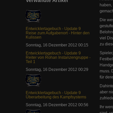
Verwandte Artikel
haben, 
gemach
Die wes
gestuft
Entwicklertagebuch - Update 9
Belohnu
Reise zum Aufgabenort - Hinter den
Kulissen
viel Di
zu dies
Sonntag, 16 Dezember 2012 00:15
Spieler
Entwicklertagebuch - Update 9
Reiter von Rohan Instanzengruppe -
Festbel
Teil 1
Handgeg
Sonntag, 16 Dezember 2012 00:29
muss. D
für der
Dahinte
aber ni
Entwicklertagebuch - Update 9
Überarbeitung des Kampfsystems
zufried
Sonntag, 16 Dezember 2012 00:56
Ihr wer
sind, u