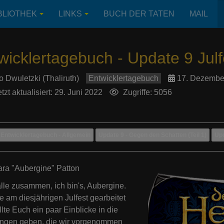
BLIOTHEK
LINKS
BUCH DER TATEN
MAIL
wicklertagebuch - Update 9 Julf
o Dwuletzki (Thaliruth)
Entwicklertagebuch
17. Dezembe
tzt aktualisiert: 29. Juni 2022
Zugriffe: 5056
Entwicklertagebuch - Allgemein
Update 9 - Gegen den Schatten (Teil 1)
Upd
ra "Aubergine" Patton
alle zusammen, ich bin's, Aubergine.
e am diesjährigen Julfest gearbeitet
lte Euch ein paar Einblicke in die
ngen geben, die wir vorgenommen