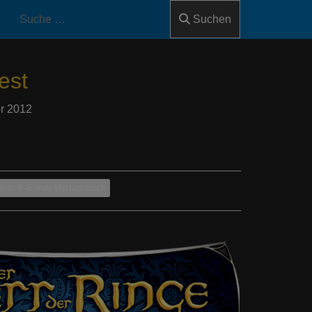
Suchen
est
r 2012
ate 9 -Entwicklertagebuch