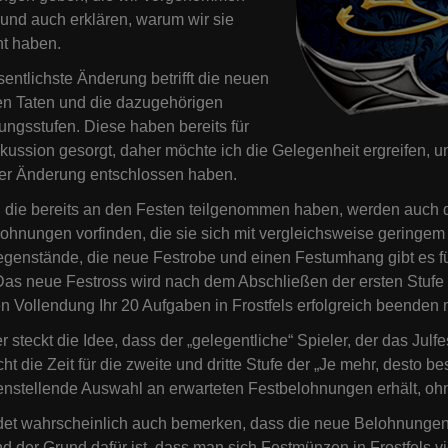
und auch erklären, warum wir sie
t haben.
entlichste Änderung betrifft die neuen
en Taten und die dazugehörigen
ngsstufen. Diese haben bereits für
skussion gesorgt, daher möchte ich die Gelegenheit ergreifen, 
er Änderung entschlossen haben.
, die bereits an den Festen teilgenommen haben, werden auch di
ohnungen vorfinden, die sie sich mit vergleichsweise geringem
enstände, die neue Festrobe und einen Festumhang gibt es für
as neue Festross wird nach dem Abschließen der ersten Stufe de
en Vollendung Ihr 20 Aufgaben in Frostfels erfolgreich beenden 
r steckt die Idee, dass der „gelegentliche“ Spieler, der das Julf
cht die Zeit für die zweite und dritte Stufe der „Je mehr, desto b
enstellende Auswahl an erwarteten Festbelohnungen erhält, oh
det wahrscheinlich auch bemerken, dass die neue Belohnungen 
nd der Grund dafür ist, dass man sich Festmünzen in Frostfels vi