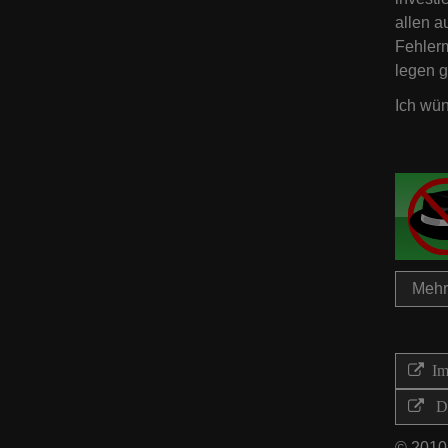
allen a
Fehlerm
legen g
Ich wün
Mehr 
Imp
Di
© 2010