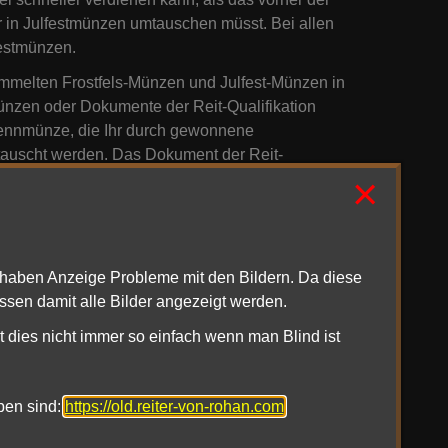
hr in Julfestmünzen umtauschen müsst. Bei allen
estmünzen.
melten Frostfels-Münzen und Julfest-Münzen in
zen oder Dokumente der Reit-Qualifikation
 Rennmünze, die Ihr durch gewonnene
tauscht werden. Das Dokument der Reit-
×
 umgetauscht, die Ihr zum Zurücksetzen von
nderen, besonderen Fest-Währungen wie den
unabhängig davon, ob Ihr in Besitz des
iesen in Eurem Bankfach aufbewahrt, so solltet
nen. Nach der Übertragung werden diese zunächst
1haben Anzeige Probleme mit den Bildern. Da diese
angezeigt. Wenn Ihr Euch jedoch erneut
ssen damit alle Bilder angezeigt werden.
t dies nicht immer so einfach wenn man Blind ist
ngen erhalten wollen, können die Stufen 2 und 3
 zusätzliches Zierwerk sowie ein Kriegsross-Set
t-Ross komplettieren. Das Vollbringen dieser
oben sind:
https://old.reiter-von-rohan.com
ahme am Fest, während es live ist. Falls Ihr nur