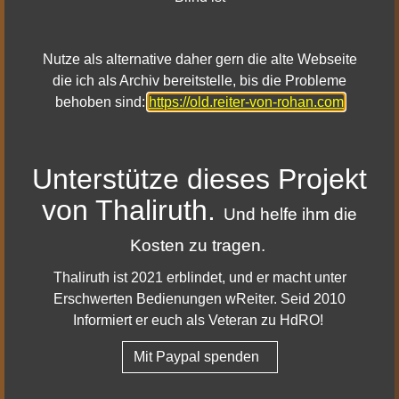
Aufgaben und Abenteuergebiete
Update 23 Wo die Drachen Hausen
Die neue Ressourceninstanz „Verwelkte Heide:
Nutze als alternative daher gern die alte Webseite
Den Sturm überstehen“ ist nun verfügbar.
die ich als Archiv bereitstelle, bis die Probleme
Es gibt neue „Gesuchte Kiesel“-Aufgaben, die
behoben sind:
https://old.reiter-von-rohan.com
Euch in die Ressourceninstanz „Verwelkte
Heide“ schicken und als Belohnung diverse
bestehende Gegenstände sowie ein neues
Unterstütze dieses Projekt
Scheuermoos. Redet mit Mózhek in Skarhald,
von Thaliruth.
um mehr zu erfahren.
Und helfe ihm die
Bauernfest
Kosten zu tragen.
Jedes Eiergerangel bleibt nun doppelt so lange
Thaliruth ist 2021 erblindet, und er macht unter
aktiv wie vorher.
Erschwerten Bedienungen wReiter. Seid 2010
Herbstfest
Informiert er euch als Veteran zu HdRO!
Die Aufgabenreihe „Eine reiche Ernte“ gewährt
nun je eintausend Prachtstücke des Glanzes.
Mit Paypal spenden
Die beiden Trostpreise für das Sommerfest-Rennen