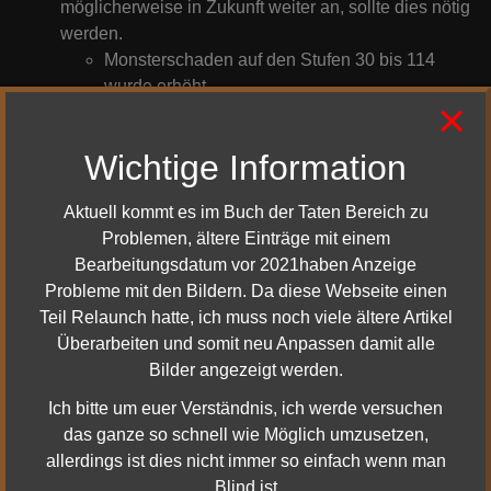
möglicherweise in Zukunft weiter an, sollte dies nötig
werden.
Monsterschaden auf den Stufen 30 bis 114
wurde erhöht.
×
Die Schadensentwicklung von älteren
Monstern wurde angepasst, um der modernen
Wichtige Information
Schadensentwicklung zu entsprechen. Einige
spezialisierte Monsterfähigkeiten verwendeten
Aktuell kommt es im Buch der Taten Bereich zu
eine veraltete Schadensentwicklung, die sie in
Problemen, ältere Einträge mit einem
diversen Stufenbereichen zu schwach
Bearbeitungsdatum vor 2021haben Anzeige
machten. Es ist möglich, dass diverse
Probleme mit den Bildern. Da diese Webseite einen
Monsterspiel-Fähigkeiten dadurch beeinflusst
Teil Relaunch hatte, ich muss noch viele ältere Artikel
wurden und in einem kommenden Patch
Überarbeiten und somit neu Anpassen damit alle
angepasst werden müssen.
Bilder angezeigt werden.
Die Anzahl gefährlicher Keiler im Chetwald wurde
erhöht.
Ich bitte um euer Verständnis, ich werde versuchen
Die Anzahl Zirper im Mückenwasser wurde erhöht.
das ganze so schnell wie Möglich umzusetzen,
allerdings ist dies nicht immer so einfach wenn man
Blind ist