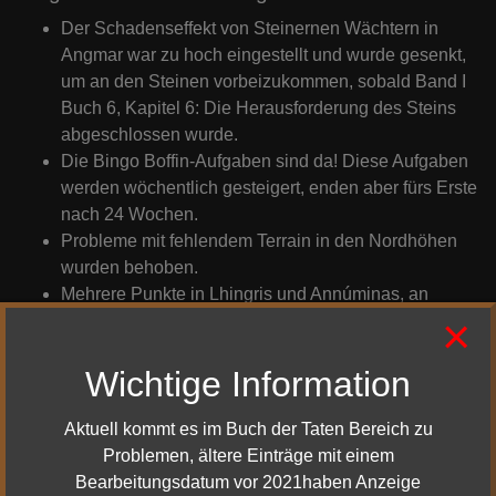
Der Schadenseffekt von Steinernen Wächtern in
Angmar war zu hoch eingestellt und wurde gesenkt,
um an den Steinen vorbeizukommen, sobald Band I
Buch 6, Kapitel 6: Die Herausforderung des Steins
abgeschlossen wurde.
Die Bingo Boffin-Aufgaben sind da! Diese Aufgaben
werden wöchentlich gesteigert, enden aber fürs Erste
nach 24 Wochen.
Probleme mit fehlendem Terrain in den Nordhöhen
wurden behoben.
Mehrere Punkte in Lhingris und Annúminas, an
×
denen man festhängen konnte, wurden überarbeitet.
Carlo Holzmacher erscheint in Hauptquartier der
Wichtige Information
Schwarzwolds jetzt schneller.
Der wöchentliche Instanz-Wrapper von Wo die
Drachen Hausen, wird manchmal nicht mehr
Aktuell kommt es im Buch der Taten Bereich zu
zwischen Logout und Login zurückgesetzt.
Problemen, ältere Einträge mit einem
Spieler auf den legendären Servern können jetzt auf
Bearbeitungsdatum vor 2021haben Anzeige