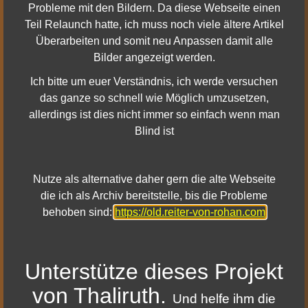
die Hütte von Grimbeorn zugreifen, um ihre Quests
Probleme mit den Bildern. Da diese Webseite einen
der Klasse 50 abzuschließen.
Teil Relaunch hatte, ich muss noch viele ältere Artikel
Hochelben - Quest: In die Dunkelheit fällt ein Stern -
Überarbeiten und somit neu Anpassen damit alle
Ein bedeutender NPC sollte am Ende der Schlacht
Bilder angezeigt werden.
von Dagorlad nicht mehr erscheinen.
Ich bitte um euer Verständnis, ich werde versuchen
Thikil-gundu - Die Gesundheit von Fellgeist wurde in
das ganze so schnell wie Möglich umzusetzen,
Tier 3 verringert. Kanalisierer können jetzt durch
allerdings ist dies nicht immer so einfach wenn man
Gefährtenmanöver unterbrochen werden.
Blind ist
Nutze als alternative daher gern die alte Webseite
die ich als Archiv bereitstelle, bis die Probleme
behoben sind:
https://old.reiter-von-rohan.com
Mehr Details dazu
Unterstütze dieses Projekt
von Thaliruth.
Und helfe ihm die
|
|
Impressum & Datenschutz
Facebook