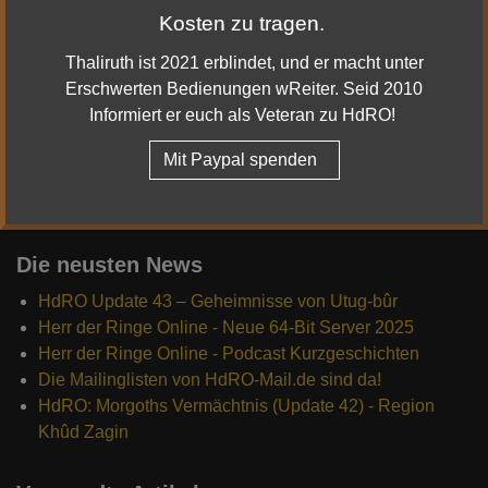
Kosten zu tragen.
|
|
Youtube
Twitter
Thaliruth ist 2021 erblindet, und er macht unter
|
Twitch
Discord
Erschwerten Bedienungen wReiter. Seid 2010
Informiert er euch als Veteran zu HdRO!
© 2010 - 2022 Reiter von Rohan
Mit Paypal spenden
Die neusten News
HdRO Update 43 – Geheimnisse von Utug-bûr
Herr der Ringe Online - Neue 64-Bit Server 2025
Herr der Ringe Online - Podcast Kurzgeschichten
Die Mailinglisten von HdRO-Mail.de sind da!
HdRO: Morgoths Vermächtnis (Update 42) - Region
Khûd Zagin