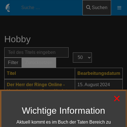
Suchen
Hobby
Teil des Titels eingeben
Anzeige #
Filter
Zurücksetzen
Titel
Bearbeitungsdatum
Der Herr der Ringe Online -
15. August 2024
Versions Hinweiße zu Update
×
41.1
Wichtige Information
HdRO Stream Übersetzung 2.
11. August 2024
August 2024 - Update 41 &
Legendäre Server
Aktuell kommt es im Buch der Taten Bereich zu