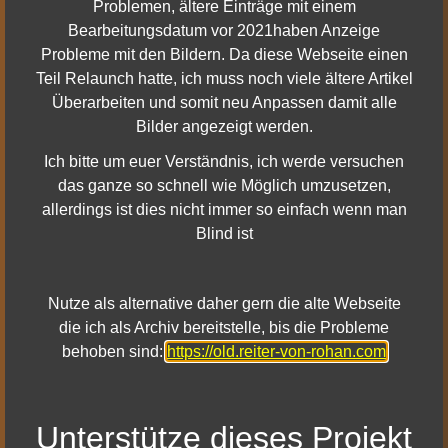
Problemen, ältere Einträge mit einem
Was erwartet euch mit Update
11. August 2024
Bearbeitungsdatum vor 2021haben Anzeige
41 in Herr der Ringe Online
Probleme mit den Bildern. Da diese Webseite einen
HdRO Stream Übersetzung
11. August 2024
Teil Relaunch hatte, ich muss noch viele ältere Artikel
Orion & Scenario 26. Juli 2024
Überarbeiten und somit neu Anpassen damit alle
- Episode #1
Bilder angezeigt werden.
HdRO Stream Übersetzung 19.
11. August 2024
Ich bitte um euer Verständnis, ich werde versuchen
Juli 2024 - die Frage des
das ganze so schnell wie Möglich umzusetzen,
Tages
allerdings ist dies nicht immer so einfach wenn man
Blind ist
Stream Übersetzung:
23. Juli 2024
Community Manager
Cordovan 05.07.24
Nutze als alternative daher gern die alte Webseite
Stream Übersetzung:
23. Juli 2024
die ich als Archiv bereitstelle, bis die Probleme
Community Manager
behoben sind:
https://old.reiter-von-rohan.com
Cordovan+ Severin 21.06.24
Stream Übersetzung:
14. Juli 2024
Unterstütze dieses Projekt
Community Manager