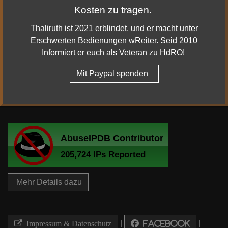
Kosten zu tragen.
Scharmützel-Raids: Ausgefallene Holzkisten, die den
Abschluss einer Hoch-Stufigen Schlachtzugsquest
Thaliruth ist 2021 erblindet, und er macht unter
erfordern, erscheinen im Scharmützel, können aber
Erschwerten Bedienungen wReiter. Seid 2010
jedoch nicht geöffnet werden.
Informiert er euch als Veteran zu HdRO!
Frühlingsfest Aufstellung: Die Kappe der Bergwiese
Mit Paypal spenden
zeigt ungewöhnliche Bewegungen auf den Köpfen
von Elbmännern, Hochelbmännern und Zwergen.
Mehr Details dazu
|
|
Impressum & Datenschutz
Facebook