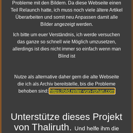
Die traurige Geschichte vom Feuerrad, das sein Rad
Probleme mit den Bildern. Da diese Webseite einen
verloren hat, findet ein glückliches Ende.
Teil Relaunch hatte, ich muss noch viele ältere Artikel
Seltene Essenzen sind jetzt zwei Stufen niedriger als
Überarbeiten und somit neu Anpassen damit alle
unvergleichliche Essenzen derselben Stufe.
Bilder angezeigt werden.
Ich bitte um euer Verständnis, ich werde versuchen
Aufgaben und Abenteuergebiete
das ganze so schnell wie Möglich umzusetzen,
Instanz: Abgesandte der Nomaden – Die Grausamen
allerdings ist dies nicht immer so einfach wenn man
Geister, die in der Instanz spawnen, verhalten sich
Blind ist
jetzt anders und können getötet werden.
Mehrere kleine Änderungen wurden an Moria
vorgenommen, darunter Landschaftsanpassungen
Nutze als alternative daher gern die alte Webseite
und aktualisierter Text in manchen Gegenden.
die ich als Archiv bereitstelle, bis die Probleme
behoben sind:
https://old.reiter-von-rohan.com
Sonstiges
Die Beschränkungen für einige spezielle reservierte
Namen wurden gesenkt, um zusätzliche
Unterstütze dieses Projekt
Charakternachnamen zu ermöglichen.
von Thaliruth.
Und helfe ihm die
Bekannte Probleme: