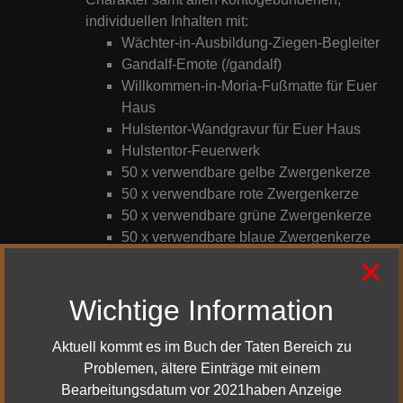
individuellen Inhalten mit:
Wächter-in-Ausbildung-Ziegen-Begleiter
Gandalf-Emote (/gandalf)
Willkommen-in-Moria-Fußmatte für Euer
Haus
Hulstentor-Wandgravur für Euer Haus
Hulstentor-Feuerwerk
50 x verwendbare gelbe Zwergenkerze
50 x verwendbare rote Zwergenkerze
50 x verwendbare grüne Zwergenkerze
50 x verwendbare blaue Zwergenkerze
×
50 x verwendbare orangene
Zwergenkerze
Wichtige Information
50 x verwendbare weiße Zwergenkerze
50 x verwendbare lila Zwergenkerze
Dieser Gegenstand ist für Spieler in den
Aktuell kommt es im Buch der Taten Bereich zu
Legendären und Nicht-Legendären
Problemen, ältere Einträge mit einem
Welten verfügbar.
Bearbeitungsdatum vor 2021haben Anzeige