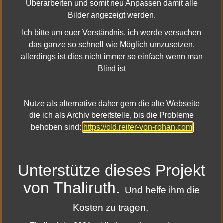
Überarbeiten und somit neu Anpassen damit alle
Update 10 - Patch Notes
29. Juni 2022
Bilder angezeigt werden.
Update 10 - Hueter werden
29. Juni 2022
Ich bitte um euer Verständnis, ich werde versuchen
durch Werteänderungen
das ganze so schnell wie Möglich umzusetzen,
beweglicher!
allerdings ist dies nicht immer so einfach wenn man
Blind ist
Entwicklertagebuch - Update 9
29. Juni 2022
Überarbeitung des
Kampfsystems
Nutze als alternative daher gern die alte Webseite
Update 8 Reiter von Rohan -
23. Januar 2022
die ich als Archiv bereitstelle, bis die Probleme
Patch Notes
behoben sind:
https://old.reiter-von-rohan.com
Entwicklertagebuch - Reiter
23. Juni 2022
von Rohan - Hüter
Unterstütze dieses Projekt
Entwicklertagebuch - Reiter
23. Juni 2022
von Rohan - Runenbewahrer
von Thaliruth.
Und helfe ihm die
Update 6.1 - Patch Notes
19. Januar 2022
Kosten zu tragen.
Update 6.0.1 - Patch Notes
16. Juni 2022