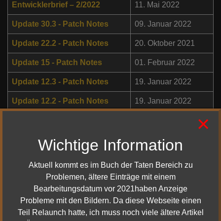
Entwicklerbrief – 2/2022
11. Mai 2022
Update 30.3 - Patch Notes
09. Januar 2022
Update 22.2 - Patch Notes
20. Oktober 2021
Update 15 - Patch Notes
01. Februar 2022
Update 12.3 - Patch Notes
19. Januar 2022
Update 12.2 - Patch Notes
19. Januar 2022
×
Update 12.1 Helms Klamm -
22. Januar 2022
Patch Notes
Wichtige Information
Entwicklertagebuch - Helms
31. Januar 2022
Klamm - Hueter
Aktuell kommt es im Buch der Taten Bereich zu
Problemen, ältere Einträge mit einem
Update 11 - Verrat der Weißen
23. Januar 2022
Bearbeitungsdatum vor 2021haben Anzeige
Hand - Patch-Notes
Probleme mit den Bildern. Da diese Webseite einen
Update 10.1 - Patch-Notes
02. Februar 2022
Teil Relaunch hatte, ich muss noch viele ältere Artikel