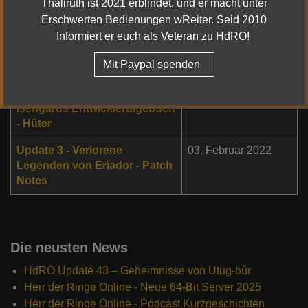
Thaliruth ist 2021 erblindet, und er macht unter
Erschwerten Bedienungen wReiter. Seid 2010
Update 6 - Patch Notes
19. Januar 2022
Informiert er euch als Veteran zu HdRO!
Entwicklertagebuch Update 6 -
16. Juni 2022
Mit Paypal spenden
Änderungen beim Hüter
Update 4 - Der Aufstieg
19. Januar 2022
Isengards Entwicklertagebuch
- Hüter
Update 3 - Verlorene
03. Februar 2022
Legenden von Eriador - Patch
Notes
Die neusten News
HdRO Update 43 – Geheimnisse von Utug-bûr
Herr der Ringe Online - Neue 64-Bit Server 2025
Herr der Ringe Online - Podcast Kurzgeschichten