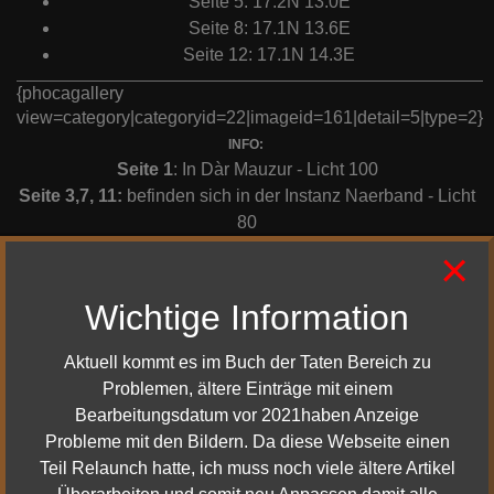
Seite 5: 17.2N 13.0E
Seite 8: 17.1N 13.6E
Seite 12: 17.1N 14.3E
{phocagallery
view=category|categoryid=22|imageid=161|detail=5|type=2}
INFO:
Seite 1
: In Dàr Mauzur - Licht 100
Seite 3,7, 11:
befinden sich in der Instanz Naerband - Licht
80
Seite 4, 5, 8, 12:
befinden sich in Nargroth. Gefährten mit
×
nehmen! - Licht 80
Seite 9:
Westlich von Nagh Nùl
Wichtige Information
Seite 10:
Orodir (Naerband) - Licht 90
Seite 13:
Magh Vadok - Licht 100
Aktuell kommt es im Buch der Taten Bereich zu
Seite 14:
Magh Nùl - Lict 100
Problemen, ältere Einträge mit einem
Bearbeitungsdatum vor 2021haben Anzeige
Das Licht von Eärendil baut sich in folgenden Stufen
Probleme mit den Bildern. Da diese Webseite einen
wie folgt auf
Teil Relaunch hatte, ich muss noch viele ältere Artikel
Licht
Eingehende
Eingehender
Ausgehender