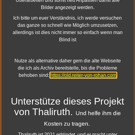
Überarbeiten und somit neu Anpassen damit alle
Stufen
Heilung
Schaden
Schaden
Bilder angezeigt werden.
10
-5%
+10%
-5%
20
-10%
+20%
-10%
Ich bitte um euer Verständnis, ich werde versuchen
30
-15%
+30%
-15%
40
-20%
+40%
-20%
das ganze so schnell wie Möglich umzusetzen,
50
-25%
+50%
-25%
allerdings ist dies nicht immer so einfach wenn man
60
-30%
+60%
-30%
Blind ist
70
-35%
+70%
-35%
80
-40%
+80%
-40%
90
-45%
+90%
-45%
100
-50%
+100%
-50%
Nutze als alternative daher gern die alte Webseite
die ich als Archiv bereitstelle, bis die Probleme
behoben sind:
https://old.reiter-von-rohan.com
Du bist der Meinung hier stimmt etwas nicht? Oder du hast
irgendwelche Fragen?
Unterstütze dieses Projekt
Dann schreibe mir gern eine Email über das
Kontakt
von Thaliruth.
Formular
Und helfe ihm die
Kosten zu tragen.
Thaliruth ist 2021 erblindet, und er macht unter