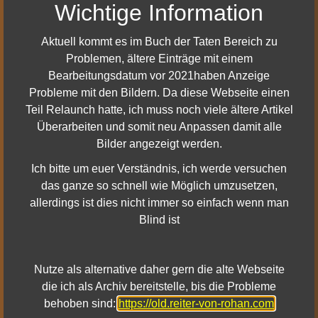
Wichtige Information
Aktuell kommt es im Buch der Taten Bereich zu
Koordinaten
Problemen, ältere Einträge mit einem
Bearbeitungsdatum vor 2021haben Anzeige
Das neue Tagebuch - 40.8N 62.3W
Probleme mit den Bildern. Da diese Webseite einen
Seite 1 - 38.5N 64.8W
Teil Relaunch hatte, ich muss noch viele ältere Artikel
Seite 2 - 37.2N 65.8W
Überarbeiten und somit neu Anpassen damit alle
Seite 3 - 34.9N 63.8W
Bilder angezeigt werden.
Seite 4 - 32.9N 62.9W
Seite 5 - 40.8N 62.5W
Ich bitte um euer Verständnis, ich werde versuchen
Seite 6 - 44.1N 64.1W
das ganze so schnell wie Möglich umzusetzen,
Seite 7 - 37.0N 64.7W
allerdings ist dies nicht immer so einfach wenn man
Seite 8 - 39.7N 60.7W
Blind ist
Seite 9 - 34.0N 64.3W
Seite 10 - 36.7N 60.4W
Nutze als alternative daher gern die alte Webseite
die ich als Archiv bereitstelle, bis die Probleme
Dir sind Fehler aufgefallen, oder du hast Ergänzungen zu
behoben sind:
https://old.reiter-von-rohan.com
diesem Artikel?