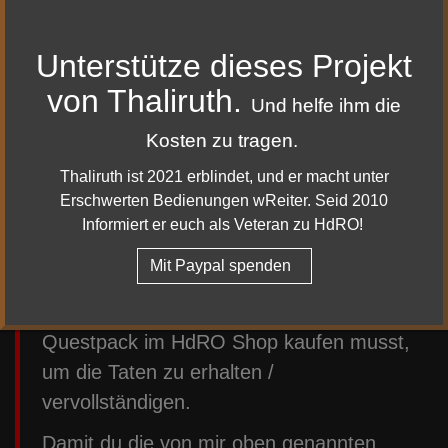
Dann melde dich gern bei mir!
Unterstütze dieses Projekt
Feedback senden
von Thaliruth.
Und helfe ihm die
Kosten zu tragen.
Beachte bitte
Thaliruth ist 2021 erblindet, und er macht unter
Die Markierungen auf der Karte zeigen
Erschwerten Bedienungen wReiter. Seid 2010
den ungefähren Bereich des Fundortes
Informiert er euch als Veteran zu HdRO!
an und müssen daher nicht immer zu
Mit Paypal spenden
100 % richtig sein! Zudem kann es untrer
Umständen sein, dass du dir das Gebiet /
Questpack im HdRO Shop kaufen musst,
um die Taten zu erhalten /
vervollständigen.
Damit du die von mir oben genannten